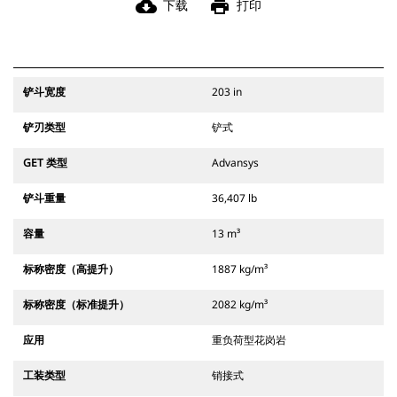
cloud_download
print
下载
打印
铲斗宽度
203 in
铲刃类型
铲式
GET 类型
Advansys
铲斗重量
36,407 lb
容量
13 m³
标称密度（高提升）
1887 kg/m³
标称密度（标准提升）
2082 kg/m³
应用
重负荷型花岗岩
工装类型
销接式