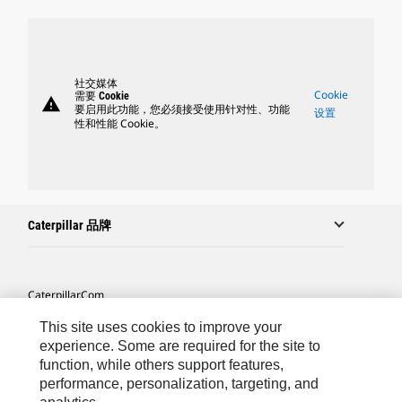
社交媒体
Cookie
需要 Cookie
warning
要启用此功能，您必须接受使用针对性、功能
设置
性和性能 Cookie。
Caterpillar 品牌
Caterpillar.com
联系 Caterpillar
This site uses cookies to improve your
experience. Some are required for the site to
站点地图
function, while others support features,
performance, personalization, targeting, and
Cookie Settings