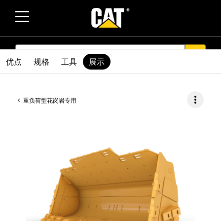
SEARCH
search
优点
规格
工具
展示
more_vert
重负荷型花岗岩专用