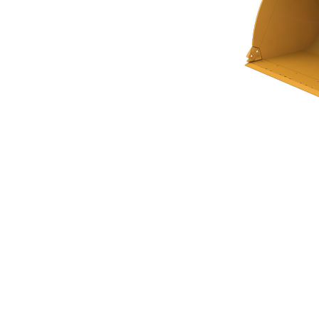
平底式铲斗 3.8m³（4.97yd³）
优
更改型号