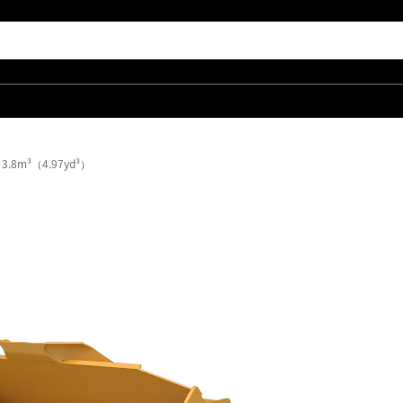
.8m³（4.97yd³）