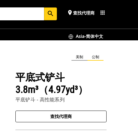
place
apps
查找代理商
search
Asia-简体中文
美制
公制
平底式铲斗
3.8m³（4.97yd³）
平底铲斗 - 高性能系列
查找代理商