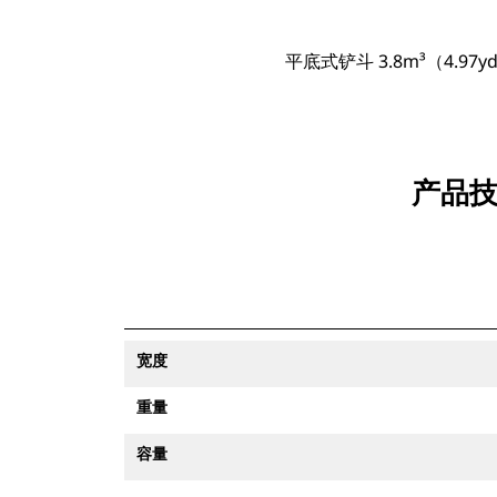
平底式铲斗 3.8m³（4.97y
产品技
宽度
重量
容量