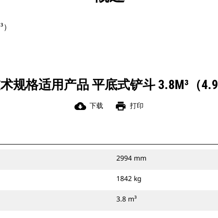
d³）
术规格适用产品 平底式铲斗 3.8M³（4.97
cloud_download
print
下载
打印
2994 mm
1842 kg
3.8 m³