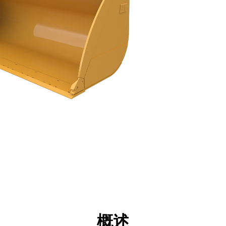
点
规格
工具
展示
概述