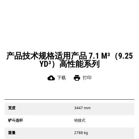
产品技术规格适用产品 7.1 M³（9.25
YD³）高性能系列
cloud_download
print
下载
打印
宽度
3447 mm
铲斗连杆
销接式
重量
2788 kg