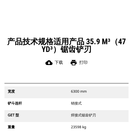
产品技术规格适用产品 35.9 M³（47
YD³）锯齿铲刃
cloud_download
print
下载
打印
宽度
6300 mm
铲斗连杆
销接式
GET 型
焊接式锯齿铲刃
重量
23598 kg