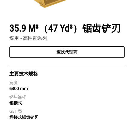
35.9 M³（47 Yd³）锯齿铲刃
煤用 - 高性能系列
查找代理商
主要技术规格
宽度
6300 mm
铲斗连杆
销接式
GET 型
焊接式锯齿铲刃