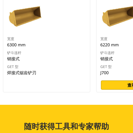
宽度
宽度
6300 mm
6220 mm
铲斗连杆
铲斗连杆
销接式
销接式
GET 型
GET 型
焊接式锯齿铲刃
J700
查
随时获得工具和专家帮助