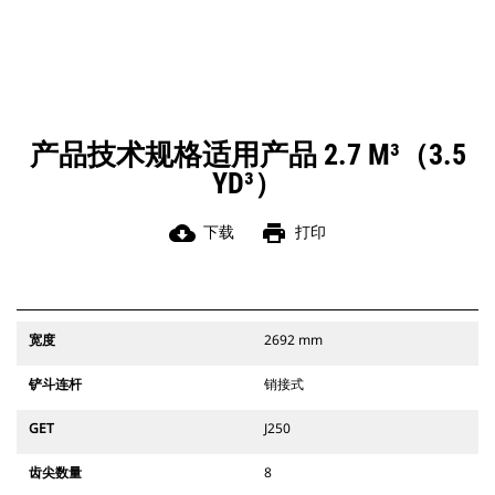
产品技术规格适用产品 2.7 M³（3.5
YD³）
cloud_download
print
下载
打印
宽度
2692 mm
铲斗连杆
销接式
GET
J250
齿尖数量
8