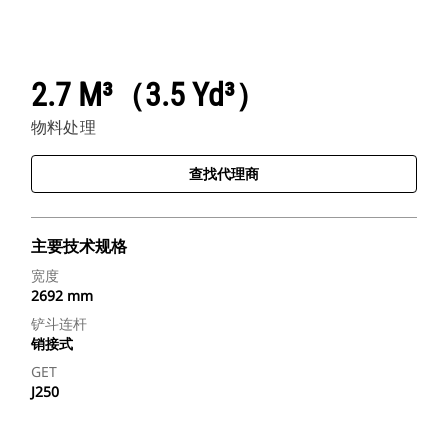
2.7 M³（3.5 Yd³）
物料处理
查找代理商
主要技术规格
宽度
2692 mm
铲斗连杆
销接式
GET
J250