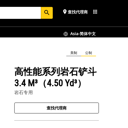
place
apps
查找代理商
search
Asia-简体中文
美制
公制
高性能系列岩石铲斗
3.4 M³（4.50 Yd³）
岩石专用
查找代理商