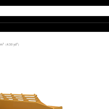
³（4.50 yd³）