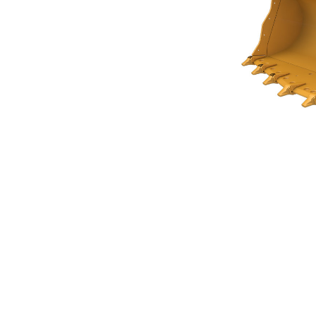
高性能系列岩石铲斗 3.4 M³（4.50 Yd³）
优
更改型号