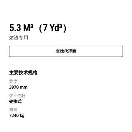
5.3 M³（7 Yd³）
熔渣专用
查找代理商
主要技术规格
宽度
3970 mm
铲斗连杆
销接式
重量
7240 kg