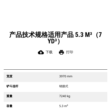
产品技术规格适用产品 5.3 M³（7
YD³）
cloud_download
print
下载
打印
宽度
3970 mm
铲斗连杆
销接式
重量
7240 kg
容量
5.3 m³