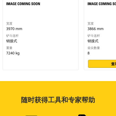
宽度
宽度
3970 mm
3866 mm
铲斗连杆
铲斗连杆
销接式
销接式
重量
齿尖数量
7240 kg
8
查
随时获得工具和专家帮助