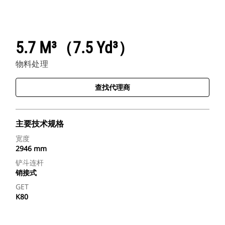
5.7 M³（7.5 Yd³）
物料处理
查找代理商
主要技术规格
宽度
2946 mm
铲斗连杆
销接式
GET
K80