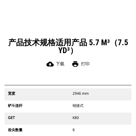
产品技术规格适用产品 5.7 M³（7.5
YD³）
cloud_download
print
下载
打印
宽度
2946 mm
铲斗连杆
销接式
GET
K80
齿尖数量
8