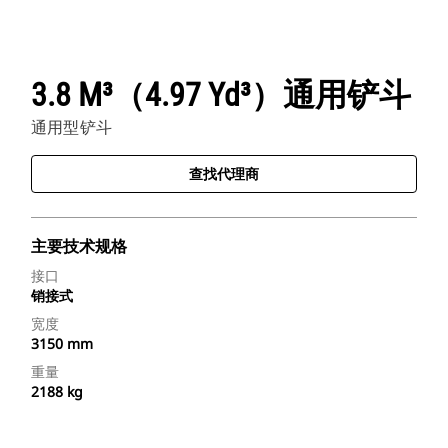
3.8 M³（4.97 Yd³）通用铲斗
通用型铲斗
查找代理商
主要技术规格
接口
销接式
宽度
3150 mm
重量
2188 kg