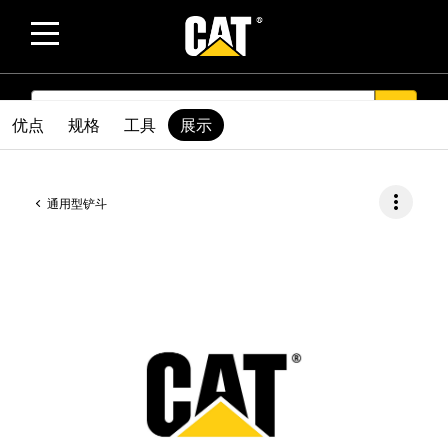
SEARCH
search
优点
规格
工具
展示
more_vert
通用型铲斗