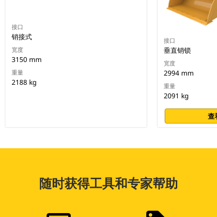
接口
销接式
接口
宽度
垂直销锁
3150 mm
宽度
重量
2994 mm
2188 kg
重量
2091 kg
查
随时获得工具和专家帮助