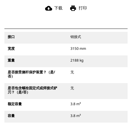
cloud_download
print
下载
打印
接口
销接式
宽度
3150 mm
重量
2188 kg
是否接受侧杆保护装置？（是/
无
否）
是否包含螺栓固定式或焊接式铲
无
刃？（是/否）
额定容量
3.8 m³
容量
3.8 m³