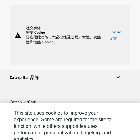
社交媒体
Cookie
需要 Cookie
warning
要启用此功能，您必须接受使用针对性、功能
设置
性和性能 Cookie。
Caterpillar 品牌
Caterpillar.com
联系 Caterpillar
This site uses cookies to improve your
experience. Some are required for the site to
站点地图
function, while others support features,
performance, personalization, targeting, and
Cookie Settings
analytics.