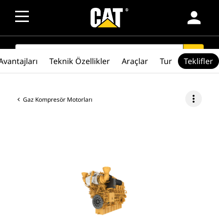
person
SEARCH
search
Avantajları
Teknik Özellikler
Araçlar
Tur
Teklifler
more_vert
Gaz Kompresör Motorları