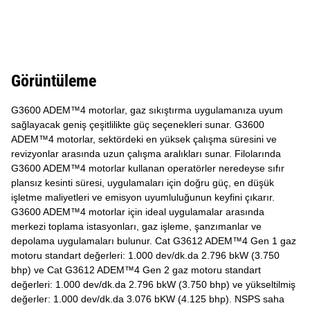
Görüntüleme
G3600 ADEM™4 motorlar, gaz sıkıştırma uygulamanıza uyum
sağlayacak geniş çeşitlilikte güç seçenekleri sunar. G3600
ADEM™4 motorlar, sektördeki en yüksek çalışma süresini ve
revizyonlar arasında uzun çalışma aralıkları sunar. Filolarında
G3600 ADEM™4 motorlar kullanan operatörler neredeyse sıfır
plansız kesinti süresi, uygulamaları için doğru güç, en düşük
işletme maliyetleri ve emisyon uyumluluğunun keyfini çıkarır.
G3600 ADEM™4 motorlar için ideal uygulamalar arasında
merkezi toplama istasyonları, gaz işleme, şanzımanlar ve
depolama uygulamaları bulunur. Cat G3612 ADEM™4 Gen 1 gaz
motoru standart değerleri: 1.000 dev/dk.da 2.796 bkW (3.750
bhp) ve Cat G3612 ADEM™4 Gen 2 gaz motoru standart
değerleri: 1.000 dev/dk.da 2.796 bkW (3.750 bhp) ve yükseltilmiş
değerler: 1.000 dev/dk.da 3.076 bKW (4.125 bhp). NSPS saha