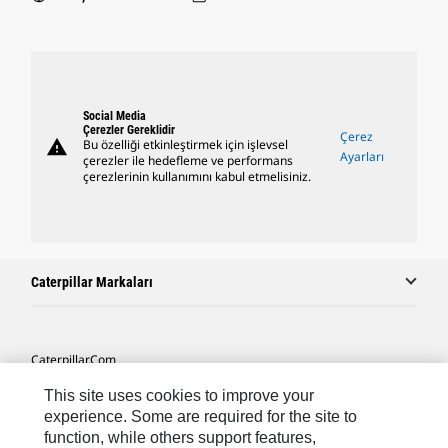
Social Media
Çerezler Gereklidir
Çerez
warning
Bu özelliği etkinleştirmek için işlevsel
Ayarları
çerezler ile hedefleme ve performans
çerezlerinin kullanımını kabul etmelisiniz.
Caterpillar Markaları
Caterpillar.com
Caterpillar Müşteri Hizmetleri Ve Iletişim
This site uses cookies to improve your
experience. Some are required for the site to
Site Haritası
function, while others support features,