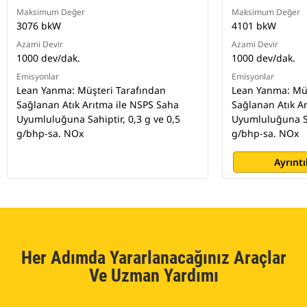
Maksimum Değer
Maksimum Değer
3076 bkW
4101 bkW
Azami Devir
Azami Devir
1000 dev/dak.
1000 dev/dak.
Emisyonlar
Emisyonlar
Lean Yanma: Müşteri Tarafından
Lean Yanma: Müş
Sağlanan Atık Arıtma ile NSPS Saha
Sağlanan Atık A
Uyumluluğuna Sahiptir, 0,3 g ve 0,5
Uyumluluğuna Sah
g/bhp-sa. NOx
g/bhp-sa. NOx
Ayrıntı
Her Adımda Yararlanacağınız Araçlar
Ve Uzman Yardımı