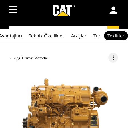
person
SEARCH
search
Avantajları
Teknik Özellikler
Araçlar
Tur
Teklifler
more_vert
Kuyu Hizmet Motorları