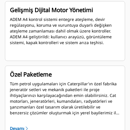
Gelişmiş Dijital Motor Yönetimi
ADEM A4 kontrol sistemi entegre ateşleme, devir
regülasyonu, koruma ve vuruntuya duyarlı değişken
ateşleme zamanlaması dahil olmak üzere kontroller.
ADEM A4 geliştirildi: kullanıcı arayüzü, görüntüleme
sistemi, kapak kontrolleri ve sistem arıza teşhisi.
Özel Paketleme
Tüm petrol uygulamaları için Caterpillar'ın özel fabrika
jeneratör setleri ve mekanik paketleri ile proje
ihtiyaçlarınızı karşılayacağından emin olabilirsiniz. Cat
motorları, jeneratörleri, kumandaları, radyatörleri ve
şanzımanları özel tasarım olarak üretilebilir ve
benzersiz çözümler oluşturmak için yerel bayilerimiz ile
işbirliği yaparak eşleştirilebilir. Özel paketler dünyanın
her yerinde desteklenir ve ilk çalıştırmadan itibaren bir
Devamı