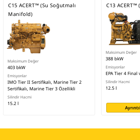
C15 ACERT™ (Su Soğutmalı
C13 ACERT™ (T
Manifold)
Maksimum Değer
388 bkW
Maksimum Değer
403 bkW
Emisyonlar
EPA Tier 4 Final
Emisyonlar
IMO Tier II Sertifikalı, Marine Tier 2
Silindir Hacmi
12.5 l
Sertifikalı, Marine Tier 3 Özellikli
Silindir Hacmi
15.2 l
Ayrıntı