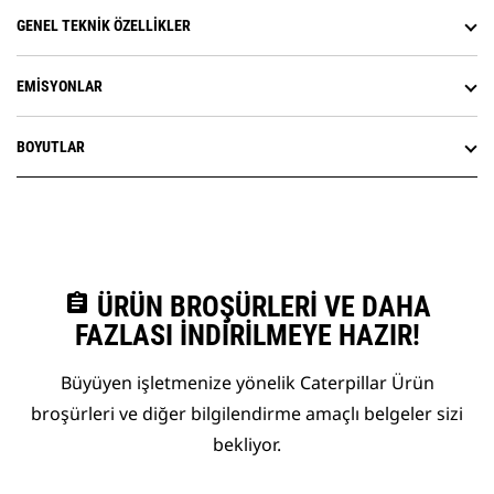
GENEL TEKNIK ÖZELLIKLER
EMISYONLAR
BOYUTLAR
assignment
ÜRÜN BROŞÜRLERI VE DAHA
FAZLASI İNDIRILMEYE HAZIR!
Büyüyen işletmenize yönelik Caterpillar Ürün
broşürleri ve diğer bilgilendirme amaçlı belgeler sizi
bekliyor.