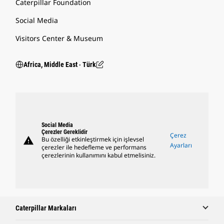
Caterpillar Foundation
Social Media
Visitors Center & Museum
Africa, Middle East ‧ Türk
Social Media
Çerezler Gereklidir
Çerez
warning
Bu özelliği etkinleştirmek için işlevsel
Ayarları
çerezler ile hedefleme ve performans
çerezlerinin kullanımını kabul etmelisiniz.
Caterpillar Markaları