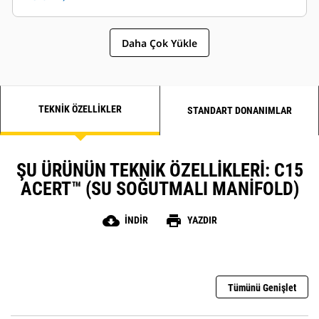
yıl garanti kapsamındadır.
Daha Çok Yükle
TEKNIK ÖZELLIKLER
STANDART DONANIMLAR
ŞU ÜRÜNÜN TEKNIK ÖZELLIKLERI: C15
ACERT™ (SU SOĞUTMALI MANIFOLD)
cloud_download
print
İNDIR
YAZDIR
Tümünü Genişlet