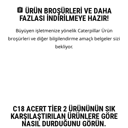
assignment
ÜRÜN BROŞÜRLERI VE DAHA
FAZLASI İNDIRILMEYE HAZIR!
Büyüyen işletmenize yönelik Caterpillar Ürün
broşürleri ve diğer bilgilendirme amaçlı belgeler sizi
bekliyor.
C18 ACERT TIER 2 ÜRÜNÜNÜN SIK
KARŞILAŞTIRILAN ÜRÜNLERE GÖRE
NASIL DURDUĞUNU GÖRÜN.