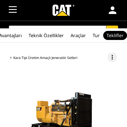
person
SEARCH
search
Avantajları
Teknik Özellikler
Araçlar
Tur
Teklifler
more_vert
Kara Tipi Üretim Amaçlı Jeneratör Setleri