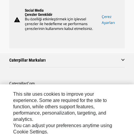
Social Media
Çerezler Gereklidir
Çerez
warning
Bu özelliği etkinleştirmek için işlevsel
Ayarları
çerezler ile hedefleme ve performans
çerezlerinin kullanımını kabul etmelisiniz.
Caterpillar Markaları
Caterpillar.com
Caterpillar Müşteri Hizmetleri Ve Iletişim
This site uses cookies to improve your
experience. Some are required for the site to
Site Haritası
function, while others support features,
performance, personalization, targeting, and
Cookie Settings
analytics.
Yasal
You can adjust your preferences anytime using
Cookie Settings.
Gizlilik