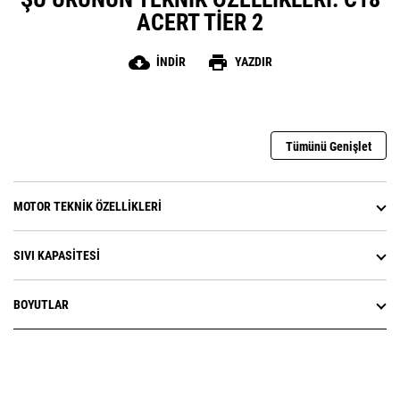
ACERT TIER 2
cloud_download
print
İNDIR
YAZDIR
Tümünü Genişlet
MOTOR TEKNIK ÖZELLIKLERI
SIVI KAPASITESI
BOYUTLAR