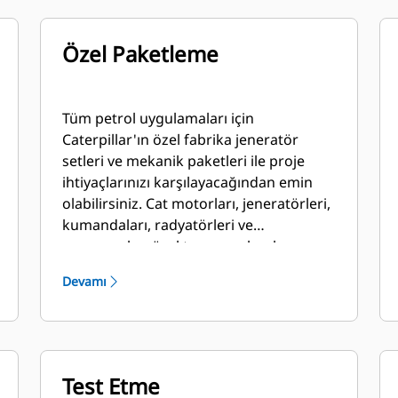
Özel Paketleme
Tüm petrol uygulamaları için
Caterpillar'ın özel fabrika jeneratör
setleri ve mekanik paketleri ile proje
ihtiyaçlarınızı karşılayacağından emin
olabilirsiniz. Cat motorları, jeneratörleri,
kumandaları, radyatörleri ve
şanzımanları özel tasarım olarak
üretilebilir ve benzersiz çözümler
Devamı
oluşturmak için yerel bayilerimiz ile
işbirliği yaparak eşleştirilebilir. Özel
paketler dünyanın her yerinde
desteklenir ve ilk çalıştırmadan itibaren
bir yıl garanti kapsamındadır.
Test Etme