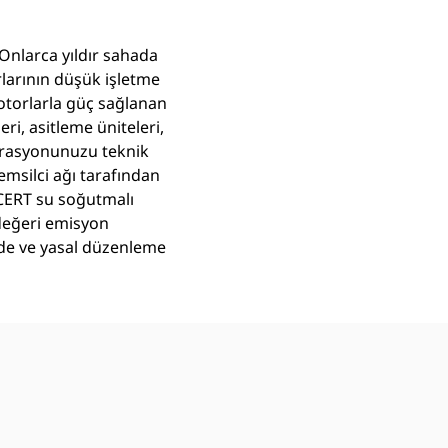
 Onlarca yıldır sahada
rlarının düşük işletme
torlarla güç sağlanan
i, asitleme üniteleri,
operasyonunuzu teknik
emsilci ağı tarafından
ACERT su soğutmalı
 değeri emisyon
erde ve yasal düzenleme