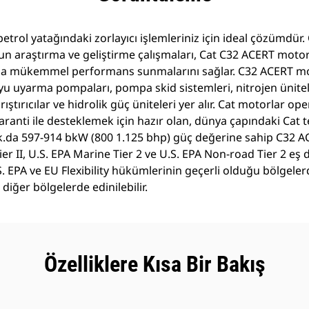
etrol yatağındaki zorlayıcı işlemleriniz için ideal çözümdür.
un araştırma ve geliştirme çalışmaları, Cat C32 ACERT moto
arla mükemmel performans sunmalarını sağlar. C32 ACERT mo
 uyarma pompaları, pompa skid sistemleri, nitrojen üniteler
ıştırıcılar ve hidrolik güç üniteleri yer alır. Cat motorlar 
aranti ile desteklemek için hazır olan, dünya çapındaki Cat t
ak.da 597-914 bkW (800 1.125 bhp) güç değerine sahip C32 
r II, U.S. EPA Marine Tier 2 ve U.S. EPA Non-road Tier 2 eş
U.S. EPA ve EU Flexibility hükümlerinin geçerli olduğu bölgel
 diğer bölgelerde edinilebilir.
Özelliklere Kısa Bir Bakış