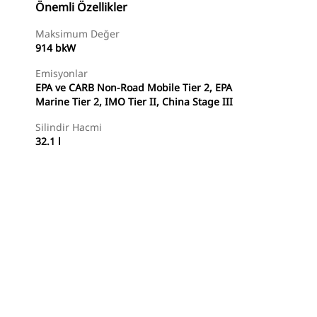
Önemli Özellikler
Maksimum Değer
914 bkW
Emisyonlar
EPA ve CARB Non-Road Mobile Tier 2, EPA
Marine Tier 2, IMO Tier II, China Stage III
Silindir Hacmi
32.1 l
er
Temsilci Bul