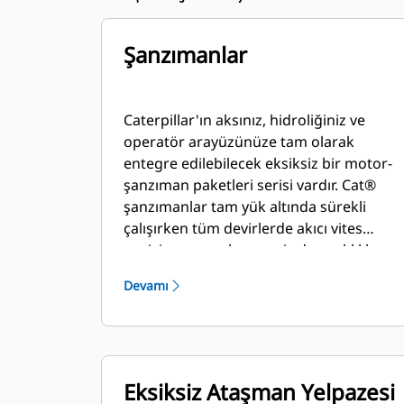
Şanzımanlar
Caterpillar'ın aksınız, hidroliğiniz ve
operatör arayüzünüze tam olarak
entegre edilebilecek eksiksiz bir motor-
şanzıman paketleri serisi vardır. Cat®
şanzımanlar tam yük altında sürekli
çalışırken tüm devirlerde akıcı vites
geçişi sunar ve benzersiz dayanıklılık ve
kolay bakımla birlikte maksimum
Devamı
çalışma süresi sağlar
Eksiksiz Ataşman Yelpazesi