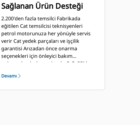
Sağlanan Ürün Desteği
2.200'den fazla temsilci Fabrikada
eğitilen Cat temsilcisi teknisyenleri
petrol motorunuza her yönüyle servis
verir Cat yedek parçaları ve işçilik
garantisi Arızadan önce onarma
seçenekleri için önleyici bakım
anlaşmaları bulunmaktadır S•O•SSM
programı yağ ve soğutucu sıvı
Devamı
örneklerinizi Caterpillar tarafından
belirlenen standartlarla eşleştirir: -
Dahili motor komponentlerinin durumu
- İstenmeyen sıvıların varlığı - Yanma yan
ürünlerinin varlığı - Sahaya özgü yağ
değişim aralığı