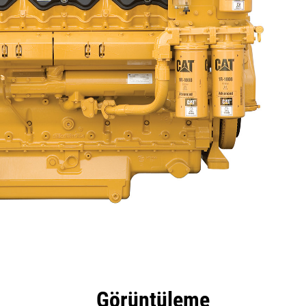
tajları
Teknik Özellikler
Araçlar
Tur
Teklifl
Görüntüleme