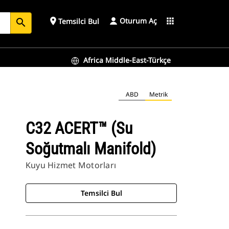
Oturum Aç
place
apps
Temsilci Bul
search
Africa Middle-East-Türkçe
ABD
Metrik
C32 ACERT™ (Su
Soğutmalı Manifold)
Kuyu Hizmet Motorları
Temsilci Bul