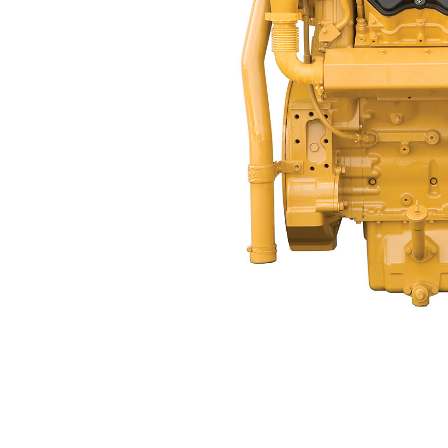
C32 ACERT™ (Su Soğutmalı Manifold)
Avan
Modeli Değiştirin