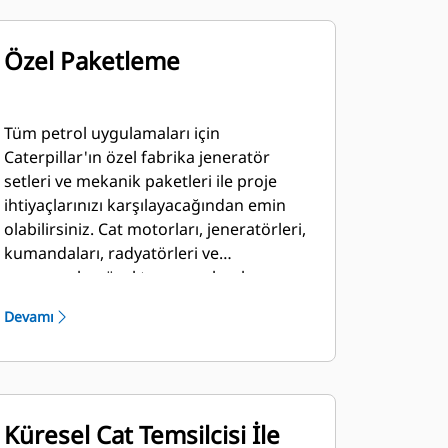
Özel Paketleme
Tüm petrol uygulamaları için
Caterpillar'ın özel fabrika jeneratör
setleri ve mekanik paketleri ile proje
ihtiyaçlarınızı karşılayacağından emin
olabilirsiniz. Cat motorları, jeneratörleri,
kumandaları, radyatörleri ve
şanzımanları özel tasarım olarak
üretilebilir ve benzersiz çözümler
Devamı
oluşturmak için yerel bayilerimiz ile
işbirliği yaparak eşleştirilebilir. Özel
paketler dünyanın her yerinde
desteklenir ve ilk çalıştırmadan itibaren
bir yıl garanti kapsamındadır.
Küresel Cat Temsilcisi İle