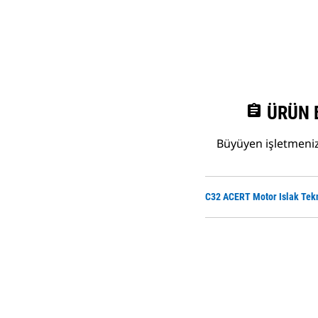
assignment
ÜRÜN 
Büyüyen işletmenize
C32 ACERT Motor Islak Tekn