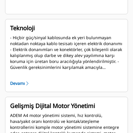
Teknoloji
- Hiçbir güç/sinyal kablosunda ek yeri bulunmayan
noktadan noktaya kablo tesisatı içeren elektrik donanımı
- Elektrik donanımları ve konektörler, çok bileşenli olarak
kalıplanmış olup darbe ve dikey alev yayılımına karşı
koruma için üretan boru aracılığıyla yönlendirilmiştir. -
Güvenlik gereksinimlerini karşılamak amacıyla
konektörler, bağlantılarının kesilmesi için özel bir
ataşman gerektirirler ve "do not disconnect while
Devamı
energized" (enerji verilirken bağlantıyı kesmeyin)
uyarısını taşırlar. - Opsiyonel ATEX ve NEC sertifikalı 25 ft
müşteri donanımı - EN 60079-15 uyarınca kısıtlanmış
nefes alma için motorun bir parçası olarak ECU
Gelişmiş Dijital Motor Yönetimi
sertifikalıdır. ECU, paslanmaz çelik koruma ile korunur. -
Valf kapağı tabanlarındaki yakıt enjektör bağlantıları,
ADEM A4 motor yönetimi sistemi, hız kontrolü,
paslanmaz çelik korumalarla korunur
hava/yakıt oranı kontrolü ve kontak/ateşleme
kontrollerini komple motor yönetimi sistemine entegre