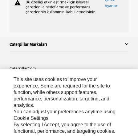
warning
Bu özelliği etkinleştirmek için işlevsel
Ayarları
çerezler ile hedefleme ve performans
çerezlerinin kullanımını kabul etmelisiniz.
Caterpillar Markaları
Caterpillar.com
Caterpillar Müşteri Hizmetleri Ve Iletişim
This site uses cookies to improve your
experience. Some are required for the site to
Site Haritası
function, while others support features,
performance, personalization, targeting, and
Cookie Settings
analytics.
Yasal
You can adjust your preferences anytime using
Cookie Settings.
Gizlilik
By selecting I Accept, you agree to the use of
functional, performance, and targeting cookies.