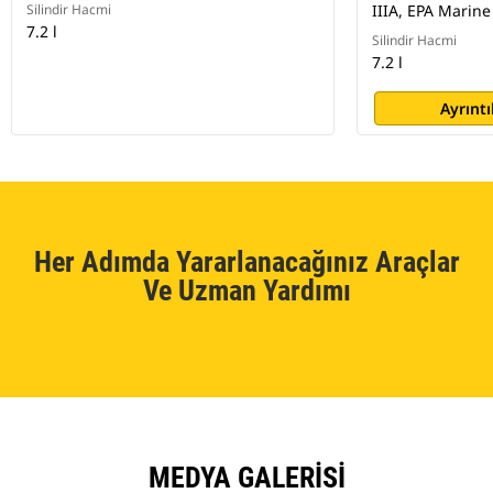
Silindir Hacmi
IIIA, EPA Marine 
7.2 l
Silindir Hacmi
7.2 l
Ayrıntı
Her Adımda Yararlanacağınız Araçlar
Ve Uzman Yardımı
MEDYA GALERISI