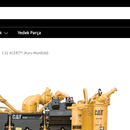
k
Yedek Parça
C32 ACERT™ (Kuru Manifold)