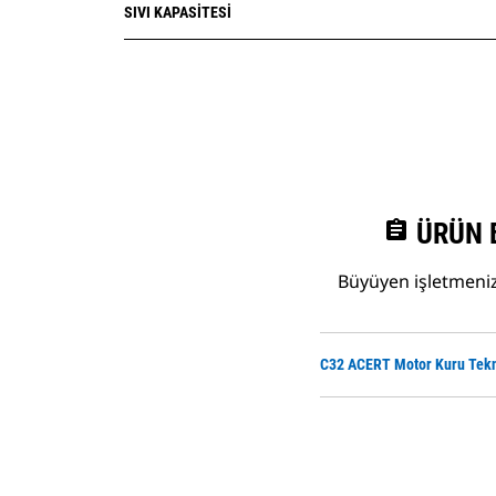
SIVI KAPASITESI
assignment
ÜRÜN 
Büyüyen işletmenize
C32 ACERT Motor Kuru Tekn