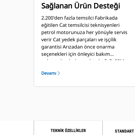
Sağlanan Ürün Desteği
2.200'den fazla temsilci Fabrikada
eğitilen Cat temsilcisi teknisyenleri
petrol motorunuza her yönüyle servis
verir Cat yedek parçaları ve işçilik
garantisi Arızadan önce onarma
seçenekleri için önleyici bakım
anlaşmaları bulunmaktadır S•O•SSM
programı yağ ve soğutucu sıvı
Devamı
örneklerinizi Caterpillar tarafından
belirlenen standartlarla eşleştirir: -
Dahili motor komponentlerinin durumu
- İstenmeyen sıvıların varlığı - Yanma yan
ürünlerinin varlığı - Sahaya özgü yağ
değişim aralığı
TEKNIK ÖZELLIKLER
STANDART