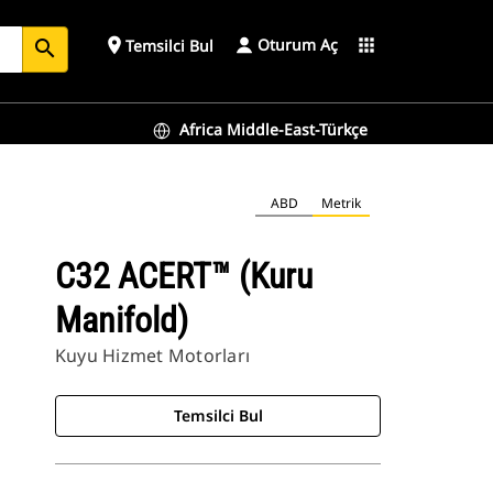
Oturum Aç
place
apps
Temsilci Bul
search
Africa Middle-East-Türkçe
ABD
Metrik
C32 ACERT™ (Kuru
Manifold)
Kuyu Hizmet Motorları
Temsilci Bul