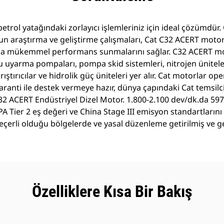
etrol yatağındaki zorlayıcı işlemleriniz için ideal çözümdür.
un araştırma ve geliştirme çalışmaları, Cat C32 ACERT moto
arla mükemmel performans sunmalarını sağlar. C32 ACERT mo
uyarma pompaları, pompa skid sistemleri, nitrojen üniteleri
ıştırıcılar ve hidrolik güç üniteleri yer alır. Cat motorlar 
garanti ile destek vermeye hazır, dünya çapındaki Cat temsilc
32 ACERT Endüstriyel Dizel Motor. 1.800-2.100 dev/dk.da 59
PA Tier 2 eş değeri ve China Stage III emisyon standartlarını 
geçerli olduğu bölgelerde ve yasal düzenleme getirilmiş ve g
Özelliklere Kısa Bir Bakış