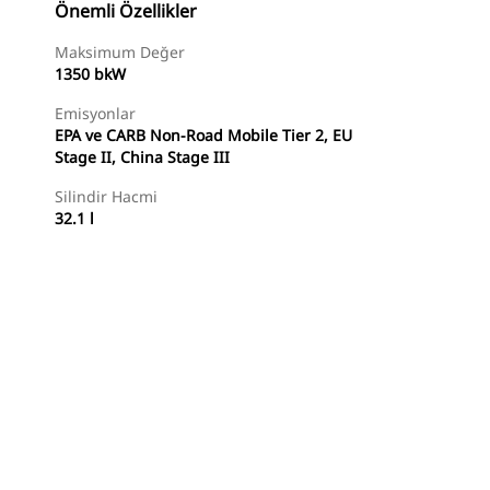
Önemli Özellikler
Maksimum Değer
1350 bkW
Emisyonlar
EPA ve CARB Non-Road Mobile Tier 2, EU
Stage II, China Stage III
Silindir Hacmi
32.1 l
er
Temsilci Bul