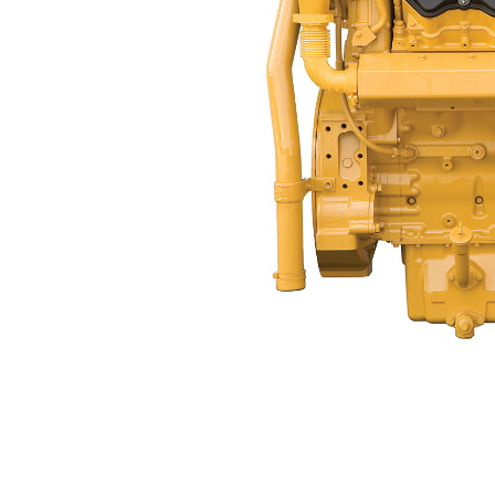
C32 ACERT™ (Kuru Manifold)
Avan
Modeli Değiştirin