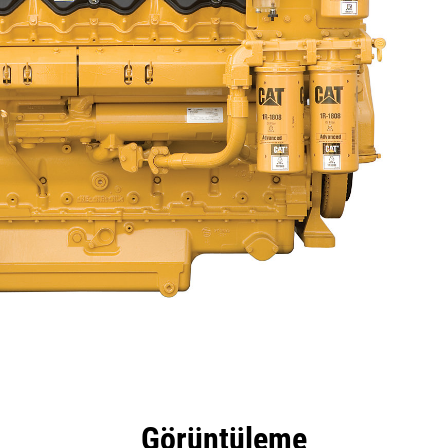
tajları
Teknik Özellikler
Araçlar
Tur
Teklifl
Görüntüleme