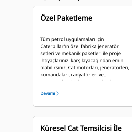
Özel Paketleme
Tüm petrol uygulamaları için
Caterpillar'ın özel fabrika jeneratör
setleri ve mekanik paketleri ile proje
ihtiyaçlarınızı karşılayacağından emin
olabilirsiniz. Cat motorları, jeneratörleri,
kumandaları, radyatörleri ve
şanzımanları özel tasarım olarak
üretilebilir ve benzersiz çözümler
Devamı
oluşturmak için yerel bayilerimiz ile
işbirliği yaparak eşleştirilebilir. Özel
paketler dünyanın her yerinde
desteklenir ve ilk çalıştırmadan itibaren
bir yıl garanti kapsamındadır.
Küresel Cat Temsilcisi İle