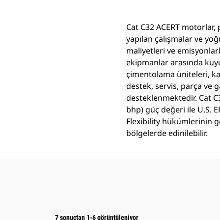
Cat C32 ACERT motorlar, p
yapılan çalışmalar ve yoğ
maliyetleri ve emisyonl
ekipmanlar arasında kuyu 
çimentolama üniteleri, kar
destek, servis, parça ve 
desteklenmektedir. Cat C
bhp) güç değeri ile U.S. E
Flexibility hükümlerinin 
bölgelerde edinilebilir.
7 sonuçtan 1-6 görüntüleniyor