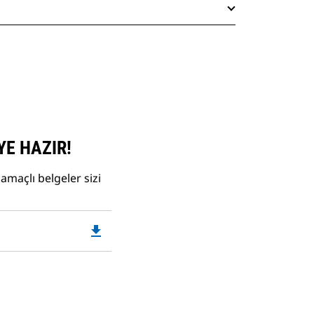
YE HAZIR!
amaçlı belgeler sizi
file_download
Downloadable
PDF
Opens
in
a
New