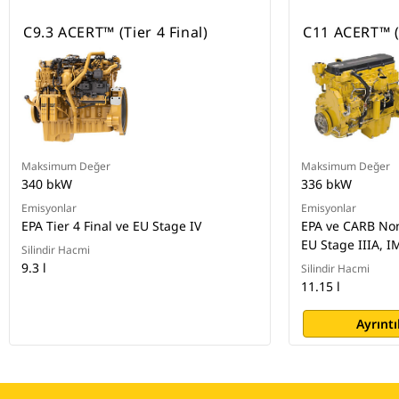
C9.3 ACERT™ (Tier 4 Final)
C11 ACERT™ (
Maksimum Değer
Maksimum Değer
340 bkW
336 bkW
Emisyonlar
Emisyonlar
EPA Tier 4 Final ve EU Stage IV
EPA ve CARB Non
EU Stage IIIA, I
Silindir Hacmi
9.3 l
Silindir Hacmi
11.15 l
Ayrıntı