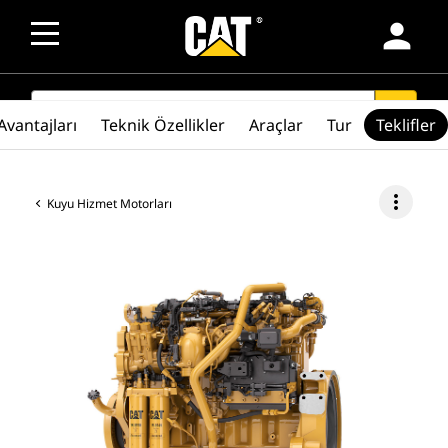
person
SEARCH
search
Avantajları
Teknik Özellikler
Araçlar
Tur
Teklifler
more_vert
Kuyu Hizmet Motorları