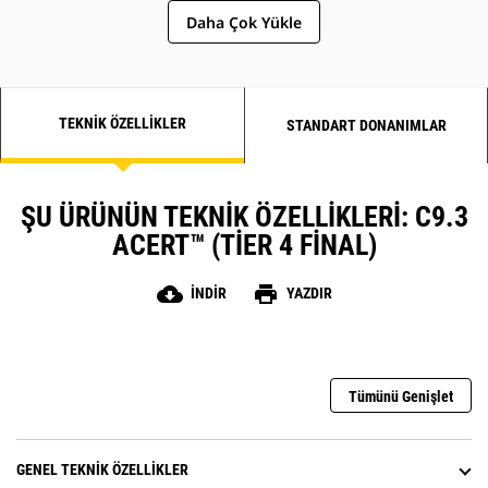
Daha Çok Yükle
TEKNIK ÖZELLIKLER
STANDART DONANIMLAR
ŞU ÜRÜNÜN TEKNIK ÖZELLIKLERI: C9.3
ACERT™ (TIER 4 FINAL)
cloud_download
print
İNDIR
YAZDIR
Tümünü Genişlet
GENEL TEKNIK ÖZELLIKLER