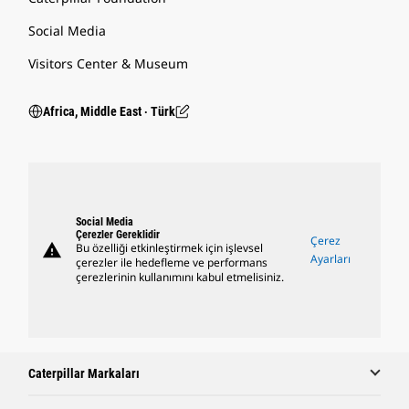
Social Media
Visitors Center & Museum
Africa, Middle East ‧ Türk
Social Media
Çerezler Gereklidir
Çerez
warning
Bu özelliği etkinleştirmek için işlevsel
Ayarları
çerezler ile hedefleme ve performans
çerezlerinin kullanımını kabul etmelisiniz.
Caterpillar Markaları