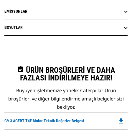
EMISYONLAR
BOYUTLAR
assignment
ÜRÜN BROŞÜRLERI VE DAHA
FAZLASI İNDIRILMEYE HAZIR!
Büyüyen işletmenize yönelik Caterpillar Ürün
broşürleri ve diğer bilgilendirme amaçlı belgeler sizi
bekliyor.
file_download
Do
C9.3 ACERT T4F Motor Teknik Değerler Belgesi
P