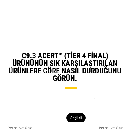
O
in
a
N
Ta
C9.3 ACERT™ (TIER 4 FINAL)
ÜRÜNÜNÜN SIK KARŞILAŞTIRILAN
ÜRÜNLERE GÖRE NASIL DURDUĞUNU
GÖRÜN.
Seçildi
Petrol ve Gaz
Petrol ve Gaz