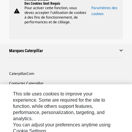
Des Cookies Sont Requis
Pour activer cette fonction, vous
Paramètres des
warning
devez accepter l'utilisation de cookies
cookies
à des fins de fonctionnement, de
performances et de ciblage.
Marques Caterpillar
Caterpillar.com
Contacter Caterpillar
Mes Préférences Marketing
This site uses cookies to improve your
experience. Some are required for the site to
Plan Du Site
function, while others support features,
performance, personalization, targeting, and
Cookie Settings
analytics.
Légales
You can adjust your preferences anytime using
Cookie Settings.
Confidentialité