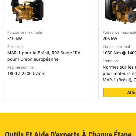
Puissance maximale
Puissance maximal
310 kW
205 kW
Émissions
Couple maximal
MAR-1 pour le Brésil, R96 Stage IIIA
1050 Nm @ 140
pour l'Union européenne
Émissions
Normes sur les 
Régime nominal
1800 à 2200 tr/min
pour moteurs no
MAR-1 (Brésil),
Affi
Outils Et Aide D'experts À Chaque Étape