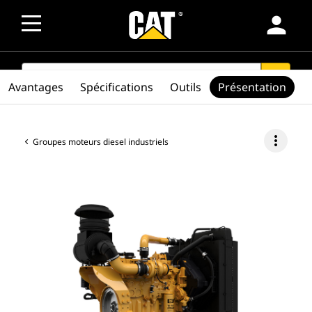
person
SEARCH
search
Avantages
Spécifications
Outils
Présentation
more_vert
Groupes moteurs diesel industriels