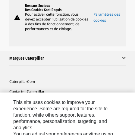
Réseaux Sociaux
Des Cookies Sont Requis
Pour activer cette fonction, vous
Paramètres des
warning
devez accepter l'utilisation de cookies
cookies
à des fins de fonctionnement, de
performances et de ciblage.
Marques Caterpillar
Caterpillar.com
Contacter Caterpillar
Mes Préférences Marketing
This site uses cookies to improve your
experience. Some are required for the site to
Plan Du Site
function, while others support features,
performance, personalization, targeting, and
Cookie Settings
analytics.
Légales
You can adjust your preferences anytime using