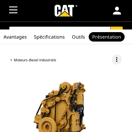
person
SEARCH
search
Avantages
Spécifications
Outils
Présentation
more_vert
Moteurs diesel industriels