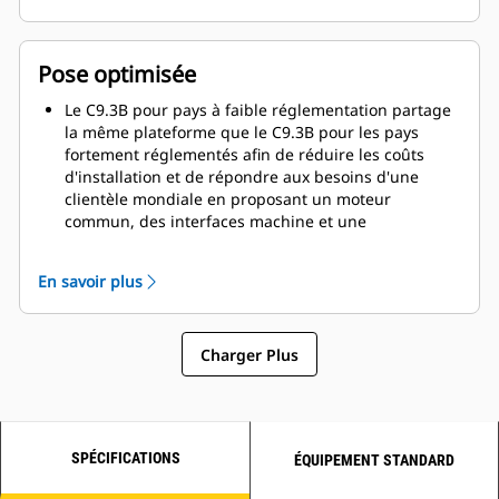
Pose optimisée
Le C9.3B pour pays à faible réglementation partage
la même plateforme que le C9.3B pour les pays
fortement réglementés afin de réduire les coûts
d'installation et de répondre aux besoins d'une
clientèle mondiale en proposant un moteur
commun, des interfaces machine et une
architecture de commandes similaires.
La densité de puissance élevée, jusqu'à 33,3 kW/L
En savoir plus
(44,7 HP/L), offre aux constructeurs d'origine (OEM)
la possibilité de réduire l'installation de leur moteur
sans pour autant sacrifier les performances.
Charger Plus
Options de moteur entièrement configurables et
unité d'alimentation industrielle (IPU) disponibles en
usine pour éviter
des coûts importants de
conception, de validation et de fabrication.
SPÉCIFICATIONS
ÉQUIPEMENT STANDARD