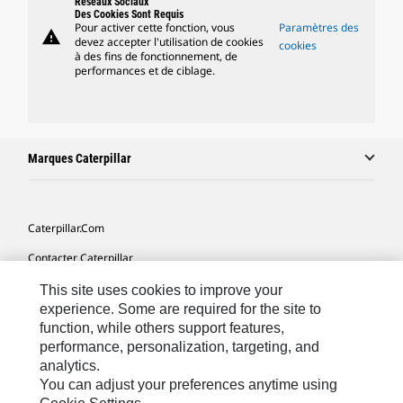
Réseaux Sociaux
Des Cookies Sont Requis
Pour activer cette fonction, vous
Paramètres des
warning
devez accepter l'utilisation de cookies
cookies
à des fins de fonctionnement, de
performances et de ciblage.
Marques Caterpillar
Caterpillar.com
Contacter Caterpillar
Mes Préférences Marketing
This site uses cookies to improve your
experience. Some are required for the site to
Plan Du Site
function, while others support features,
performance, personalization, targeting, and
Cookie Settings
analytics.
Légales
You can adjust your preferences anytime using