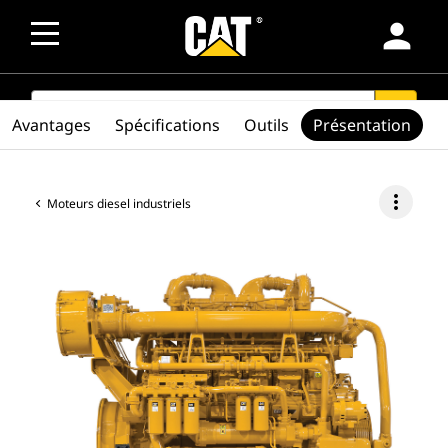
person
SEARCH
search
Avantages
Spécifications
Outils
Présentation
more_vert
Moteurs diesel industriels