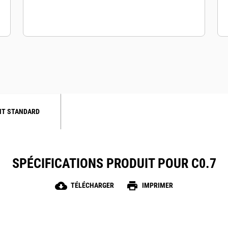
NT STANDARD
SPÉCIFICATIONS PRODUIT POUR C0.7
cloud_download
print
TÉLÉCHARGER
IMPRIMER