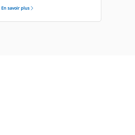
Vaste réseau de concessionnaires
En savoir plus
SAV avec le programme de
distributeurs SAV industriels (ISD)
Cat