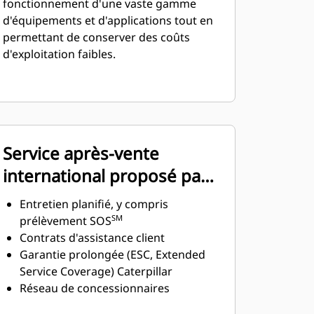
fonctionnement d'une vaste gamme
d'équipements et d'applications tout en
permettant de conserver des coûts
d'exploitation faibles.
Service après-vente
international proposé par
le réseau mondial de
Entretien planifié, y compris
concessionnaires Cat
SM
prélèvement SOS
Contrats d'assistance client
Garantie prolongée (ESC, Extended
Service Coverage) Caterpillar
Réseau de concessionnaires
supérieur