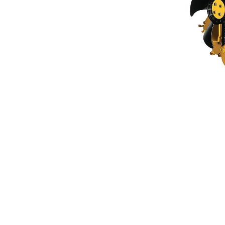
C0.7
Ava
Modifier le modèle