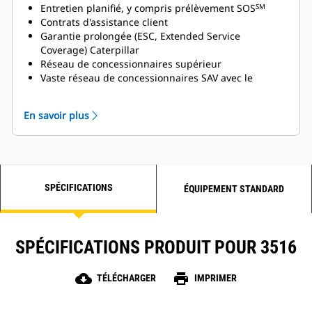
concessionnaires Cat
Entretien planifié, y compris prélèvement SOS
SM
Contrats d'assistance client
Garantie prolongée (ESC, Extended Service
Coverage) Caterpillar
Réseau de concessionnaires supérieur
Vaste réseau de concessionnaires SAV avec le
programme de distributeurs SAV industriels (ISD)
Cat
En savoir plus
SPÉCIFICATIONS
ÉQUIPEMENT STANDARD
SPÉCIFICATIONS PRODUIT POUR 3516
cloud_download
print
TÉLÉCHARGER
IMPRIMER