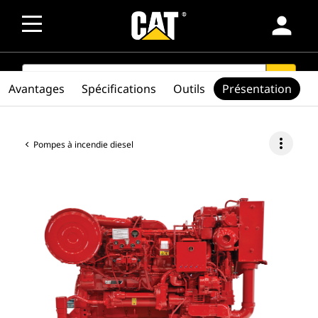
person
SEARCH
search
Avantages
Spécifications
Outils
Présentation
more_vert
Pompes à incendie diesel