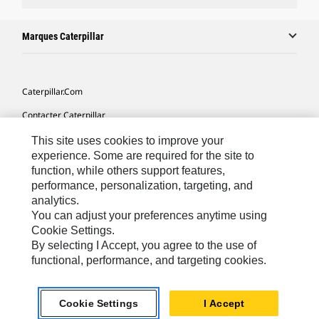
Marques Caterpillar
Caterpillar.com
Contacter Caterpillar
Mes Préférences Marketing
This site uses cookies to improve your
experience. Some are required for the site to
Plan Du Site
function, while others support features,
performance, personalization, targeting, and
Cookie Settings
analytics.
Légales
You can adjust your preferences anytime using
Cookie Settings.
Confidentialité
By selecting I Accept, you agree to the use of
functional, performance, and targeting cookies.
Europe - Français
© 2026 Caterpillar. Tous droits réservés.
Cookie Settings
I Accept