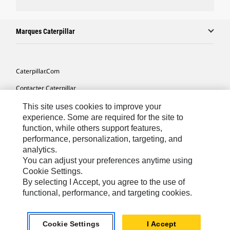
Marques Caterpillar
Caterpillar.com
Contacter Caterpillar
Mes Préférences Marketing
This site uses cookies to improve your
experience. Some are required for the site to
Plan Du Site
function, while others support features,
performance, personalization, targeting, and
Cookie Settings
analytics.
Légales
You can adjust your preferences anytime using
Cookie Settings.
Confidentialité
By selecting I Accept, you agree to the use of
functional, performance, and targeting cookies.
Europe - Français
© 2026 Caterpillar. Tous droits réservés.
Cookie Settings
I Accept