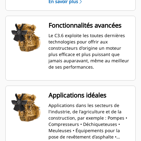
En savoir plus
simplifiée, le C3.6 peut servir dans
une large gamme d'applications, tout
en garantissant vitesse et agilité.
Fonctionnalités avancées
Le C3.6 exploite les toutes dernières
technologies pour offrir aux
constructeurs d'origine un moteur
plus efficace et plus puissant que
jamais auparavant, même au meilleur
de ses performances.
Applications idéales
Applications dans les secteurs de
l'industrie, de l'agriculture et de la
construction, par exemple : Pompes •
Compresseurs • Déchiqueteuses •
Meuleuses • Équipements pour la
pose de revêtement d'asphalte •