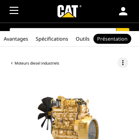
person
SEARCH
search
Avantages
Spécifications
Outils
Présentation
more_vert
Moteurs diesel industriels