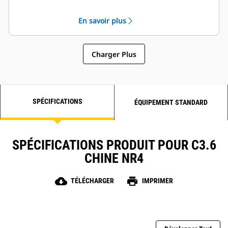
Unités de puissance hydraulique •
Engins de forage • Engins de forage •
En savoir plus
Tracteurs • Chargeurs à bras
télescopique •
Charger Plus
SPÉCIFICATIONS
ÉQUIPEMENT STANDARD
SPÉCIFICATIONS PRODUIT POUR C3.6
CHINE NR4
cloud_download
print
TÉLÉCHARGER
IMPRIMER