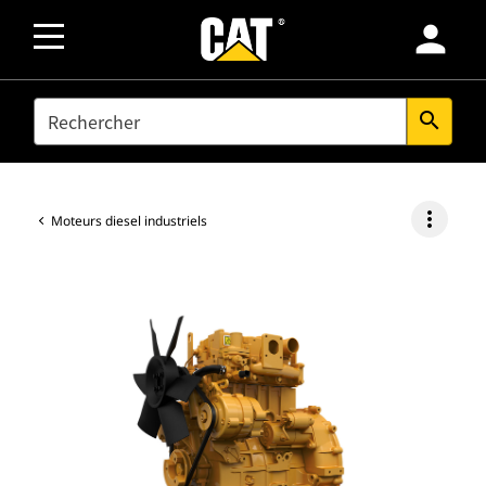
person
SEARCH
search
more_vert
Moteurs diesel industriels