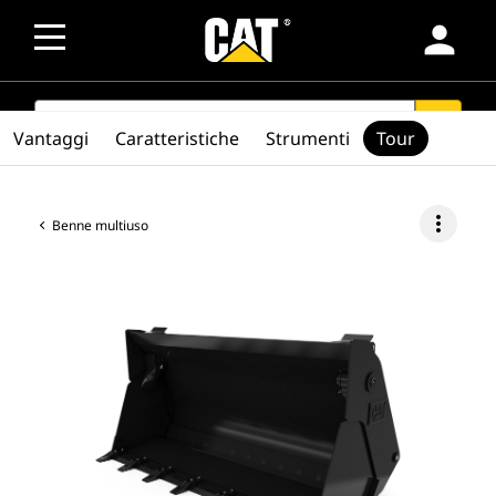
person
SEARCH
search
Vantaggi
Caratteristiche
Strumenti
Tour
more_vert
Benne multiuso