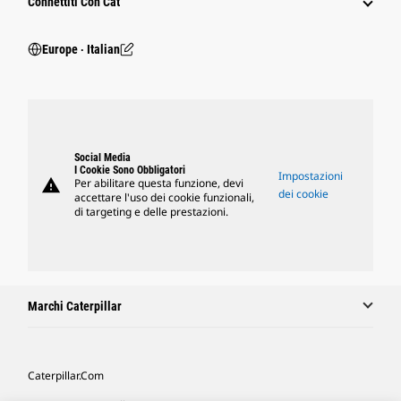
Connettiti Con Cat
Europe ‧ Italian
Social Media
I Cookie Sono Obbligatori
Impostazioni
warning
Per abilitare questa funzione, devi
dei cookie
accettare l'uso dei cookie funzionali,
di targeting e delle prestazioni.
Marchi Caterpillar
Caterpillar.com