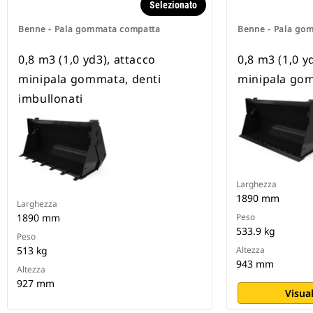
Selezionato
Benne - Pala gommata compatta
Benne - Pala go
0,8 m3 (1,0 yd3), attacco
0,8 m3 (1,0 y
minipala gommata, denti
minipala go
imbullonati
Larghezza
1890 mm
Larghezza
1890 mm
Peso
533.9 kg
Peso
513 kg
Altezza
943 mm
Altezza
927 mm
Visual