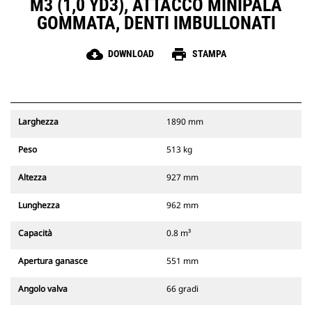
M3 (1,0 YD3), ATTACCO MINIPALA
GOMMATA, DENTI IMBULLONATI
cloud_download
print
DOWNLOAD
STAMPA
Larghezza
1890 mm
Peso
513 kg
Altezza
927 mm
Lunghezza
962 mm
Capacità
0.8 m³
Apertura ganasce
551 mm
Angolo valva
66 gradi