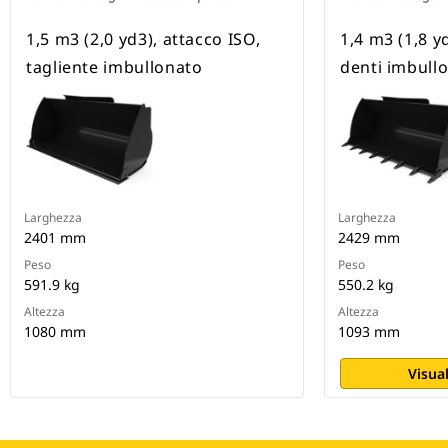
1,5 m3 (2,0 yd3), attacco ISO,
1,4 m3 (1,8 y
tagliente imbullonato
denti imbullo
Larghezza
Larghezza
2401 mm
2429 mm
Peso
Peso
591.9 kg
550.2 kg
Altezza
Altezza
1080 mm
1093 mm
Visual