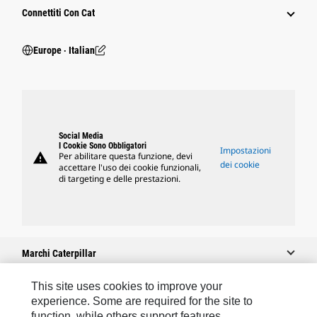
Connettiti Con Cat
Europe ‧ Italian
Social Media
I Cookie Sono Obbligatori
Impostazioni
warning
Per abilitare questa funzione, devi
dei cookie
accettare l'uso dei cookie funzionali,
di targeting e delle prestazioni.
Marchi Caterpillar
This site uses cookies to improve your
experience. Some are required for the site to
Caterpillar.com
function, while others support features,