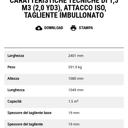
CARATTERISTICHE TECNICHE DI 1,5
M3 (2,0 YD3), ATTACCO ISO,
TAGLIENTE IMBULLONATO
cloud_download
print
DOWNLOAD
STAMPA
Larghezza
2401 mm
Peso
591.9 kg
Altezza
1080 mm
Lunghezza
1049 mm
Capacità
1.5 m³
Spessore del tagliente base
19 mm
Spessore del tagliente
19 mm