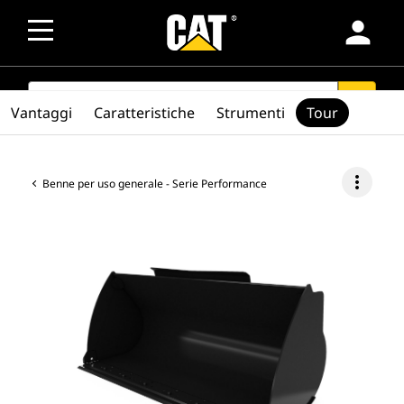
person
SEARCH
search
Vantaggi
Caratteristiche
Strumenti
Tour
more_vert
Benne per uso generale - Serie Performance