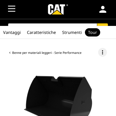
person
SEARCH
search
Vantaggi
Caratteristiche
Strumenti
Tour
more_vert
Benne per materiali leggeri - Serie Performance