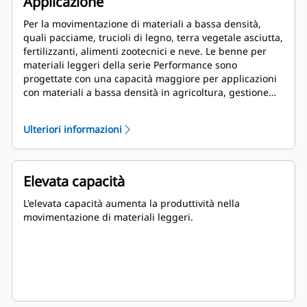
Applicazione
Per la movimentazione di materiali a bassa densità,
quali pacciame, trucioli di legno, terra vegetale asciutta,
fertilizzanti, alimenti zootecnici e neve. Le benne per
materiali leggeri della serie Performance sono
progettate con una capacità maggiore per applicazioni
con materiali a bassa densità in agricoltura, gestione
dei rifiuti e altri segmenti. Tali applicazioni in genere
richiedono forze di strappo da moderate a leggere. Il
Ulteriori informazioni
fattore di riempimento per le benne serie Performance
può raggiungere il 115% della capacità specificata.
Elevata capacità
L'elevata capacità aumenta la produttività nella
movimentazione di materiali leggeri.