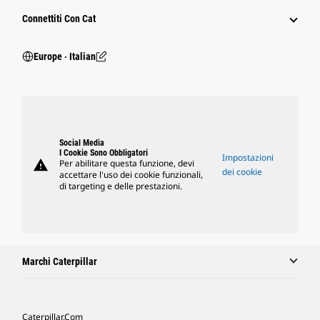
Connettiti Con Cat
Europe ‧ Italian
Social Media
I Cookie Sono Obbligatori
Impostazioni
warning
Per abilitare questa funzione, devi
dei cookie
accettare l'uso dei cookie funzionali,
di targeting e delle prestazioni.
Marchi Caterpillar
Caterpillar.com