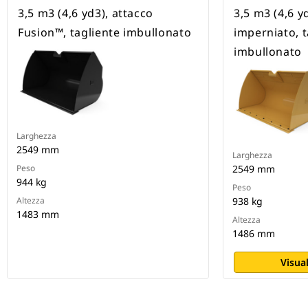
3,5 m3 (4,6 yd3), attacco
3,5 m3 (4,6 y
Fusion™, tagliente imbullonato
imperniato, t
imbullonato
Larghezza
2549 mm
Larghezza
Peso
2549 mm
944 kg
Peso
Altezza
938 kg
1483 mm
Altezza
1486 mm
Visual