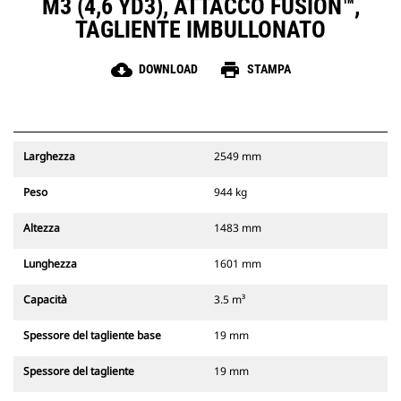
M3 (4,6 YD3), ATTACCO FUSION™,
TAGLIENTE IMBULLONATO
cloud_download
print
DOWNLOAD
STAMPA
Larghezza
2549 mm
Peso
944 kg
Altezza
1483 mm
Lunghezza
1601 mm
Capacità
3.5 m³
Spessore del tagliente base
19 mm
Spessore del tagliente
19 mm