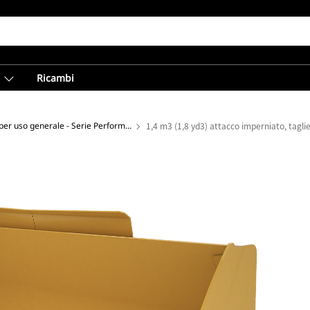
Ricambi
Benne per uso generale - Serie Performance
1,4 m3 (1,8 yd3) attacco imperniato, tagli