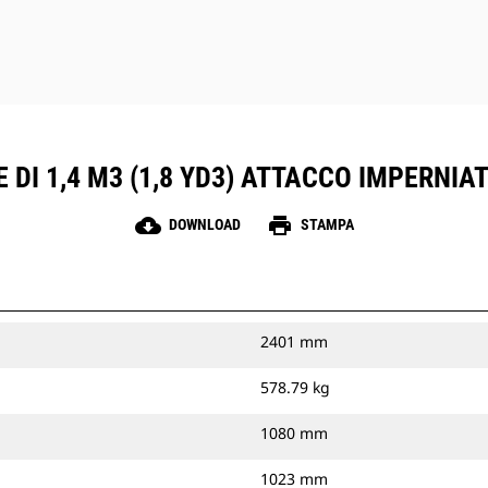
 DI 1,4 M3 (1,8 YD3) ATTACCO IMPERNIA
cloud_download
print
DOWNLOAD
STAMPA
2401 mm
578.79 kg
1080 mm
1023 mm