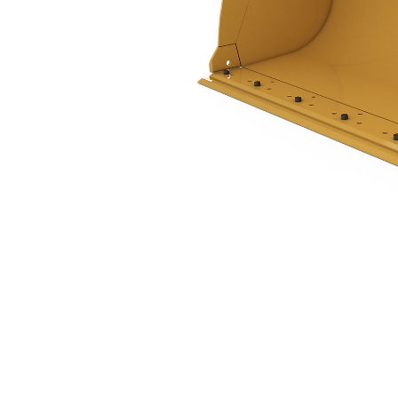
1,4 M3 (1,8 Yd3) Attacco Imperniato, Tagliente Imbullonato
Van
Cambia modello