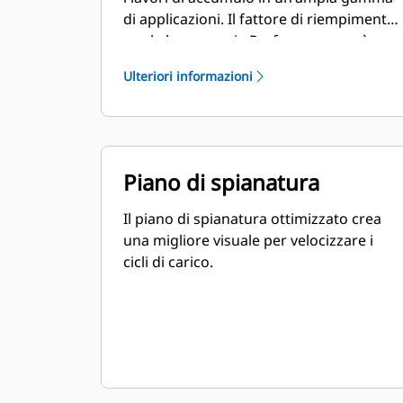
di applicazioni. Il fattore di riempimento
per le benne serie Performance può
raggiungere il 115% della capacità
Ulteriori informazioni
specificata.
Piano di spianatura
Il piano di spianatura ottimizzato crea
una migliore visuale per velocizzare i
cicli di carico.