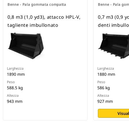
Benne - Pala gommata compatta
Benne - Pala go
0,8 m3 (1,0 yd3), attacco HPL-V,
0,7 m3 (0,9 y
tagliente imbullonato
denti imbullo
Larghezza
Larghezza
1890 mm
1880 mm
Peso
Peso
588.5 kg
586 kg
Altezza
Altezza
943 mm
927 mm
Visual