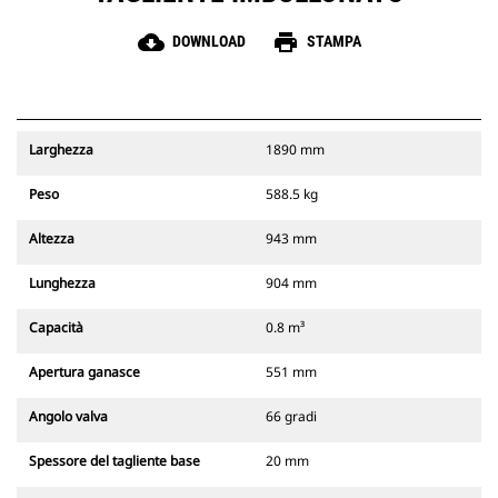
cloud_download
print
DOWNLOAD
STAMPA
Larghezza
1890 mm
Peso
588.5 kg
Altezza
943 mm
Lunghezza
904 mm
Capacità
0.8 m³
Apertura ganasce
551 mm
Angolo valva
66 gradi
Spessore del tagliente base
20 mm