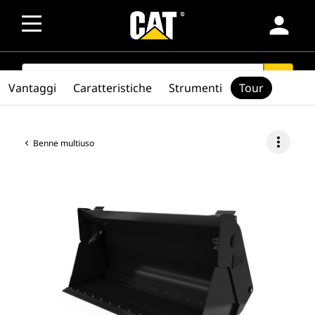
person
SEARCH
search
Vantaggi
Caratteristiche
Strumenti
Tour
more_vert
Benne multiuso