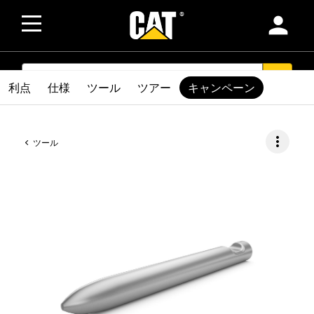
person
SEARCH
search
利点
仕様
ツール
ツアー
キャンペーン
more_vert
ツール