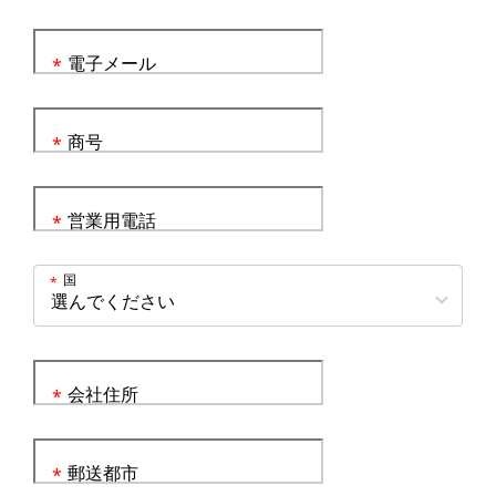
電子メール
*
商号
*
営業用電話
*
国
*
会社住所
*
郵送都市
*