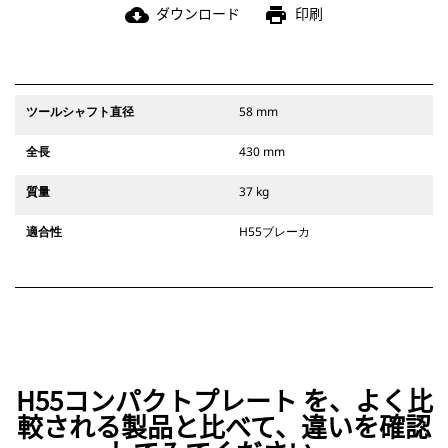
ダウンロード
印刷
cloud_download
print
ツールシャフト直径
58 mm
全長
430 mm
質量
37 kg
適合性
H55ブレーカ
H55コンパクトプレート を、よく比
較される製品と比べて、違いを確認