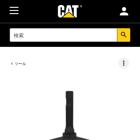
person
SEARCH
search
more_vert
ツール