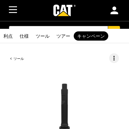
person
SEARCH
search
利点
仕様
ツール
ツアー
キャンペーン
more_vert
ツール