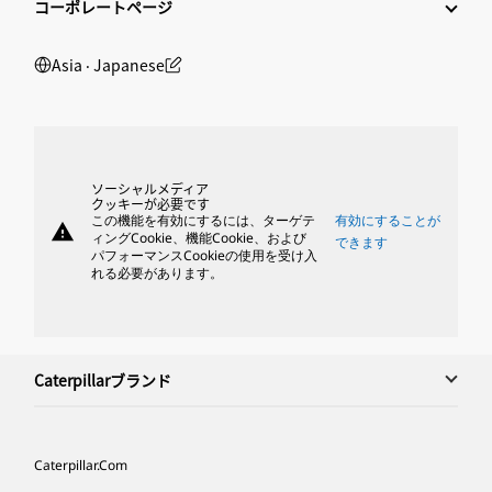
コーポレートページ
Asia ‧ Japanese
ソーシャルメディア
クッキーが必要です
この機能を有効にするには、ターゲテ
有効にすることが
warning
ィングCookie、機能Cookie、および
できます
パフォーマンスCookieの使用を受け入
れる必要があります。
Caterpillarブランド
Caterpillar.com