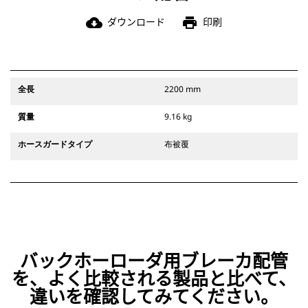
ダウンロード
印刷
cloud_download
print
全長
2200 mm
質量
9.16 kg
ホースガードタイプ
布被覆
バックホーローダ用ブレーカ配管
を、よく比較される製品と比べて、
違いを確認してみてください。