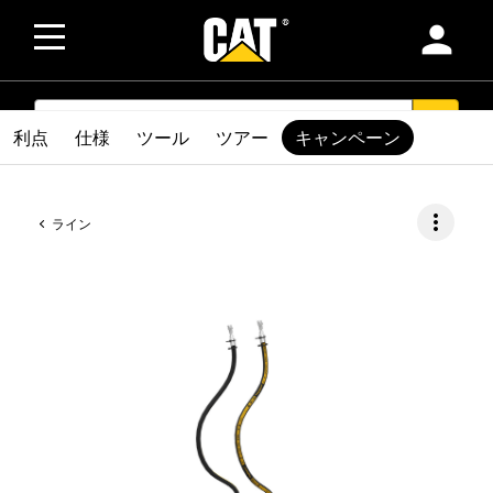
person
SEARCH
search
利点
仕様
ツール
ツアー
キャンペーン
more_vert
ライン