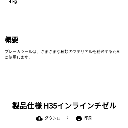
4 kg
概要
ブレーカツールは、さまざまな種類のマテリアルを粉砕するため
に使用します。
製品仕様 H35インラインチゼル
ダウンロード
印刷
cloud_download
print