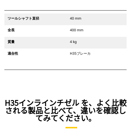
ツールシャフト直径
40 mm
全長
400 mm
質量
4 kg
適合性
H35ブレーカ
H35インラインチゼル を、よく比較
される製品と比べて、違いを確認し
てみてください。