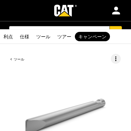
person
製品
SEARCH
search
利点
仕様
ツール
ツアー
キャンペーン
業種別
more_vert
ツール
サービスおよびサポート
純正部品
ディーラを検索する
Asia-日本語