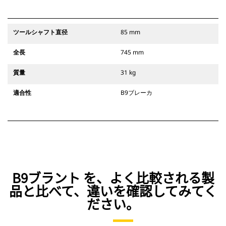
ツールシャフト直径
85 mm
全長
745 mm
質量
31 kg
適合性
B9ブレーカ
B9ブラント を、よく比較される製
品と比べて、違いを確認してみてく
ださい。