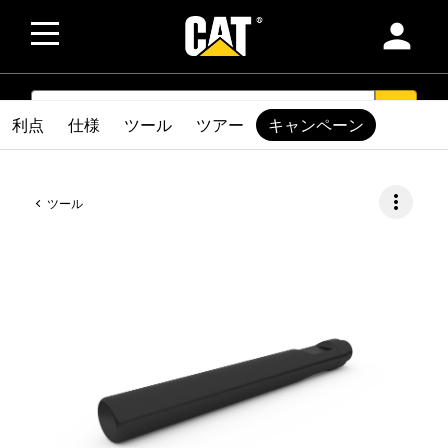
person
SEARCH
search
利点
仕様
ツール
ツアー
キャンペーン
more_vert
ツール