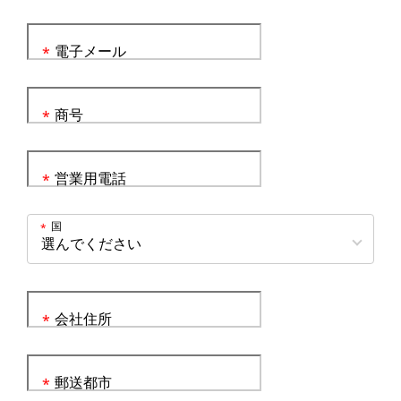
電子メール
*
商号
*
営業用電話
*
国
*
会社住所
*
郵送都市
*