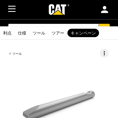
person
SEARCH
search
利点
仕様
ツール
ツアー
キャンペーン
more_vert
ツール