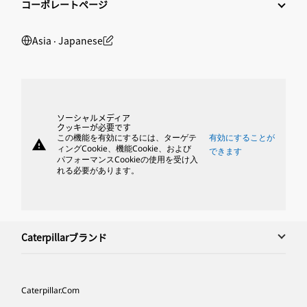
コーポレートページ
Asia ‧ Japanese
ソーシャルメディア
クッキーが必要です
この機能を有効にするには、ターゲテ
有効にすることが
warning
ィングCookie、機能Cookie、および
できます
パフォーマンスCookieの使用を受け入
れる必要があります。
Caterpillarブランド
Caterpillar.com