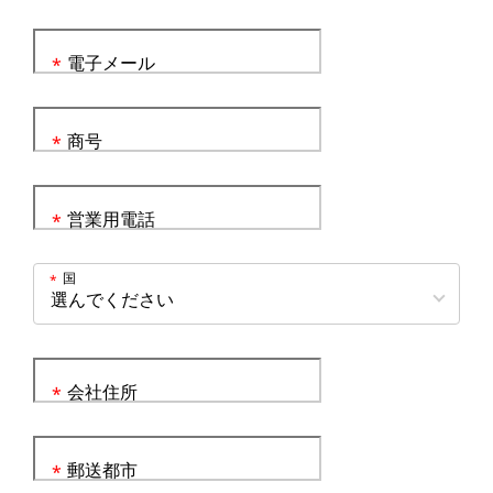
電子メール
*
商号
*
営業用電話
*
国
*
会社住所
*
郵送都市
*