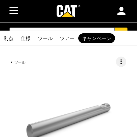
person
SEARCH
search
利点
仕様
ツール
ツアー
キャンペーン
more_vert
ツール