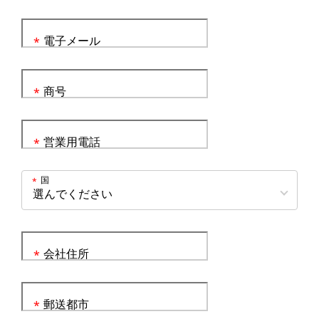
電子メール
*
商号
*
営業用電話
*
国
*
会社住所
*
郵送都市
*