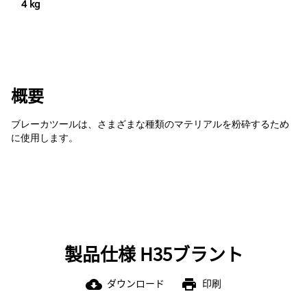
4 kg
概要
ブレーカツールは、さまざまな種類のマテリアルを粉砕するため
に使用します。
製品仕様 H35ブラント
ダウンロード
印刷
cloud_download
print