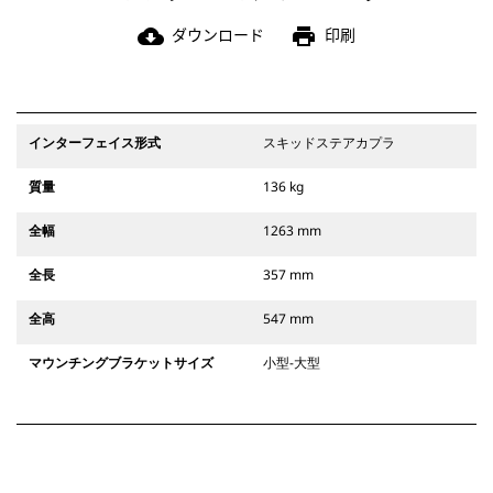
ダウンロード
印刷
cloud_download
print
インターフェイス形式
スキッドステアカプラ
質量
136 kg
全幅
1263 mm
全長
357 mm
全高
547 mm
マウンチングブラケットサイズ
小型-大型