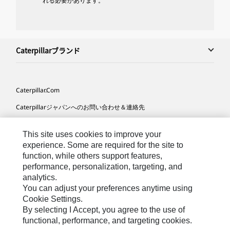
れる必要があります。
Caterpillarブランド
Caterpillar.com
Caterpillarジャパンへのお問い合わせ＆連絡先
マイマーケティング情報配信設定
This site uses cookies to improve your
サイト･マップ
experience. Some are required for the site to
function, while others support features,
Cookie Settings
performance, personalization, targeting, and
法的事項
analytics.
You can adjust your preferences anytime using
プライバシー
Cookie Settings.
By selecting I Accept, you agree to the use of
functional, performance, and targeting cookies.