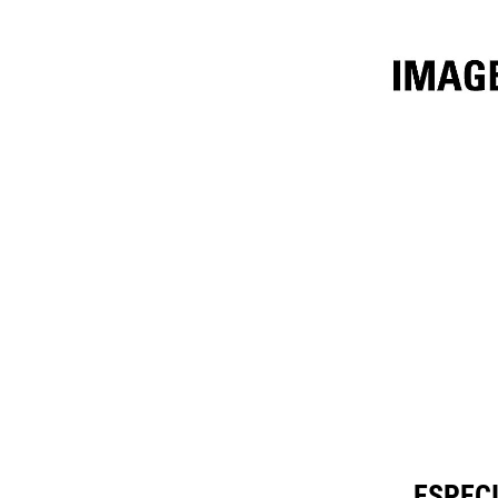
4m³ (5.25yd³)
Esp
Cambiar modelo
ESPECI