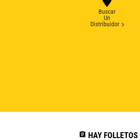
Buscar
Un
Distribuidor
assignment
HAY FOLLETOS