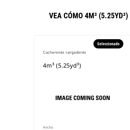
VEA CÓMO 4M³ (5.25YD³
Seleccionado
Cucharones cargadores
4m³ (5.25yd³)
Ancho