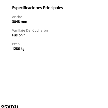
Especificaciones Principales
Ancho
3048 mm
Varillaje Del Cucharón
Fusion™
Peso
1286 kg
Buscar Un Distribuidor
Consultar Precio
.25YD³)