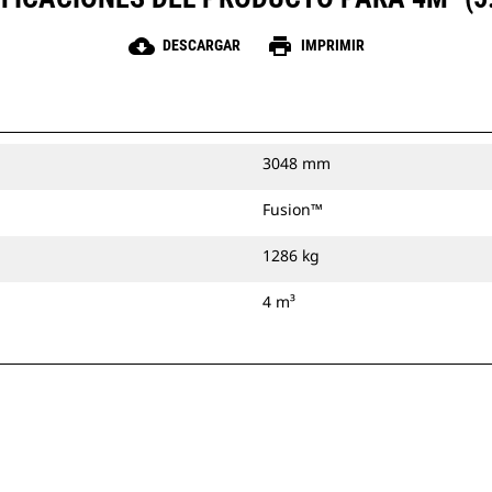
cloud_download
print
DESCARGAR
IMPRIMIR
3048 mm
Fusion™
1286 kg
4 m³