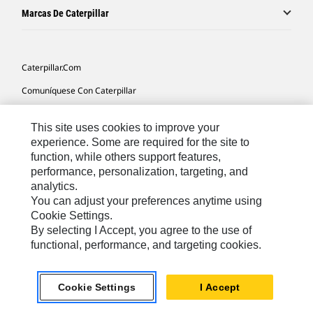
Marcas De Caterpillar
Caterpillar.com
Comuníquese Con Caterpillar
Mis Preferencias De Marketing
This site uses cookies to improve your
Mapa Del Sitio
experience. Some are required for the site to
function, while others support features,
Cookie Settings
performance, personalization, targeting, and
Avisos Legales
analytics.
You can adjust your preferences anytime using
Privacidad
Cookie Settings.
By selecting I Accept, you agree to the use of
functional, performance, and targeting cookies.
Latin America -
© 2026 Caterpillar. Todos los derechos
Español
reservados.
Cookie Settings
I Accept
chat_bubble
Chat