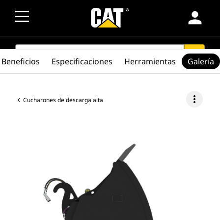
person
SEARCH
search
Beneficios
Especificaciones
Herramientas
Galería
more_vert
Cucharones de descarga alta