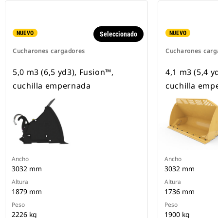
NUEVO
NUEVO
Seleccionado
Cucharones cargadores
Cucharones carg
5,0 m3 (6,5 yd3), Fusion™,
4,1 m3 (5,4 y
cuchilla empernada
cuchilla emp
Ancho
Ancho
3032 mm
3032 mm
Altura
Altura
1879 mm
1736 mm
Peso
Peso
2226 kg
1900 kg