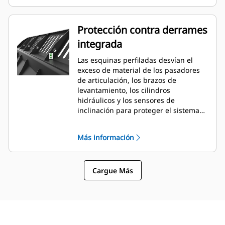
Protección contra derrames
integrada
Las esquinas perfiladas desvían el
exceso de material de los pasadores
de articulación, los brazos de
levantamiento, los cilindros
hidráulicos y los sensores de
inclinación para proteger el sistema
hidráulico y la máquina de posibles
daños. Sigue la forma de la pila de
Más información
material amontonado, lo que crea una
buena visibilidad hacia delante y evita
daños en las esquinas al descargar.
Cargue Más