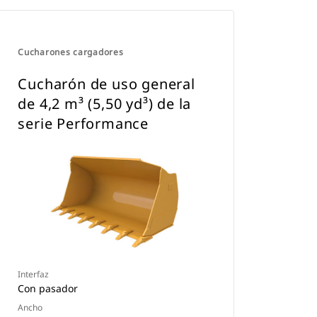
mantener la seguridad de los
accesorios.
Hay acopladores especializados CW
Cucharones cargadores
disponibles para todas las
excavadoras de ruedas y cadenas.
Cucharón de uso general
de 4,2 m³ (5,50 yd³) de la
serie Performance
Interfaz
Con pasador
Ancho