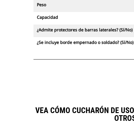
aplicación específica. Ya sea que
Peso
necesite dejar un suelo limpio y
nivelado o excavar en materiales
Capacidad
duros y abrasivos, tenemos una
punta que será la solución perfecta.
¿Admite protectores de barras laterales? (Sí/No)
¿Se incluye borde empernado o soldado? (Sí/No)
VEA CÓMO CUCHARÓN DE USO G
OTRO