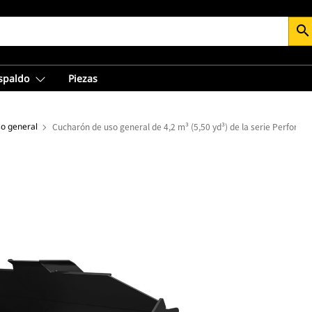
search
espaldo
Piezas
o general
Cucharón de uso general de 4,2 m³ (5,50 yd³) de la serie Performa