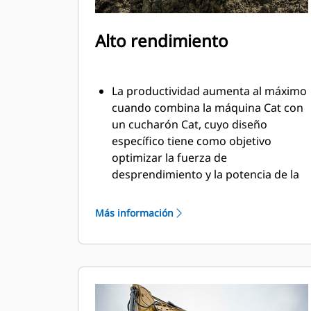
Alto rendimiento
La productividad aumenta al máximo
cuando combina la máquina Cat con
un cucharón Cat, cuyo diseño
específico tiene como objetivo
optimizar la fuerza de
desprendimiento y la potencia de la
máquina.
El perfil de revestimiento de doble
Más información
radio mejora el flujo de material
hacia el cucharón. El espacio libre del
talón agregado asegura que la parte
inferior del cucharón no se arrastre,
lo que reduce los costos de
mantenimiento.