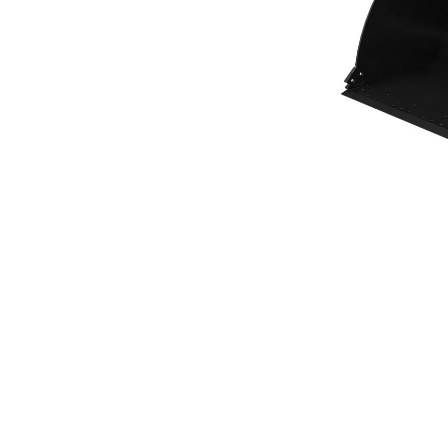
Cucharón De Uso General De 4,2 M³ (5,50 Yd³) De La Serie Performance
Ben
Cambiar modelo