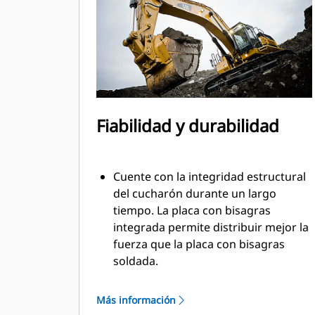
El consumo de combustible alcanza
el punto máximo durante la
excavación. Los cucharones Cat
están diseñados para cortar
rápidamente a través del material,
con el fin de mejorar la eficiencia
operativa general de la máquina.
Fiabilidad y durabilidad
Cargue más material en menos
tiempo. Las barras laterales y la
forma del cucharón conservan más
Cuente con la integridad estructural
material en el cucharón en cada
del cucharón durante un largo
carga.
tiempo. La placa con bisagras
integrada permite distribuir mejor la
fuerza que la placa con bisagras
soldada.
Los cucharones Cat están fabricados
con acero altamente fuerte y
Más información
resistente a la abrasión,