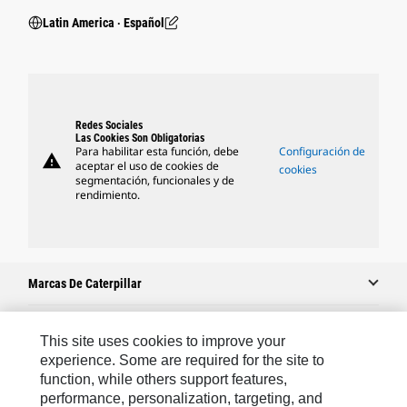
Latin America ‧ Español
Redes Sociales
Las Cookies Son Obligatorias
Para habilitar esta función, debe
Configuración de
warning
aceptar el uso de cookies de
cookies
segmentación, funcionales y de
rendimiento.
Marcas De Caterpillar
This site uses cookies to improve your
Caterpillar.com
experience. Some are required for the site to
function, while others support features,
Comuníquese Con Caterpillar
performance, personalization, targeting, and