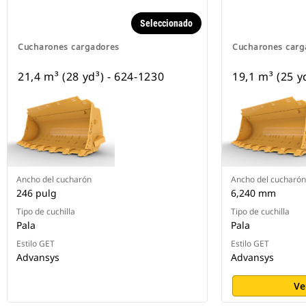
Seleccionado
Cucharones cargadores
Cucharones carg
21,4 m³ (28 yd³) - 624-1230
19,1 m³ (25 y
Ancho del cucharón
Ancho del cucharón
246 pulg
6,240 mm
Tipo de cuchilla
Tipo de cuchilla
Pala
Pala
Estilo GET
Estilo GET
Advansys
Advansys
Ve