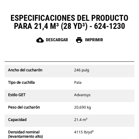
ESPECIFICACIONES DEL PRODUCTO
PARA 21,4 M³ (28 YD³) - 624-1230
cloud_download
print
DESCARGAR
IMPRIMIR
Ancho del cucharón
246 pulg
Tipo de cuchilla
Pala
Estilo GET
Advansys
Peso del cucharón
20,690 kg
Capacidad
21.4 m³
Densidad nominal
4115 lb/yd³
(levantamiento alto)