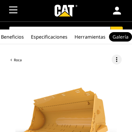
person
SEARCH
search
Beneficios
Especificaciones
Herramientas
Galería
more_vert
Roca