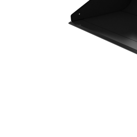
1,8 M3 (2,4 Yd3), Acoplador ISO
Ben
Cambiar modelo