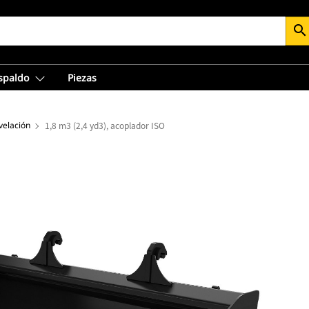
search
espaldo
Piezas
velación
1,8 m3 (2,4 yd3), acoplador ISO