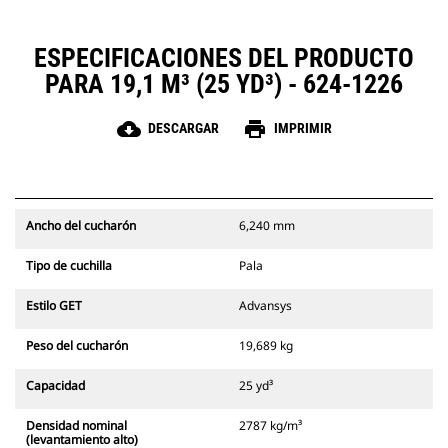
ESPECIFICACIONES DEL PRODUCTO
PARA 19,1 M³ (25 YD³) - 624-1226
cloud_download
print
DESCARGAR
IMPRIMIR
Ancho del cucharón
6,240 mm
Tipo de cuchilla
Pala
Estilo GET
Advansys
Peso del cucharón
19,689 kg
Capacidad
25 yd³
Densidad nominal
2787 kg/m³
(levantamiento alto)