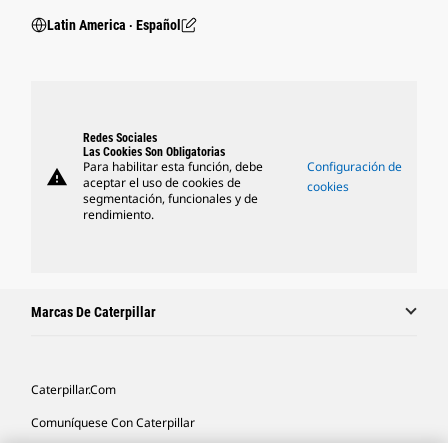
Latin America ‧ Español
Redes Sociales
Las Cookies Son Obligatorias
Para habilitar esta función, debe
Configuración de
warning
aceptar el uso de cookies de
cookies
segmentación, funcionales y de
rendimiento.
Marcas De Caterpillar
Caterpillar.com
Comuníquese Con Caterpillar