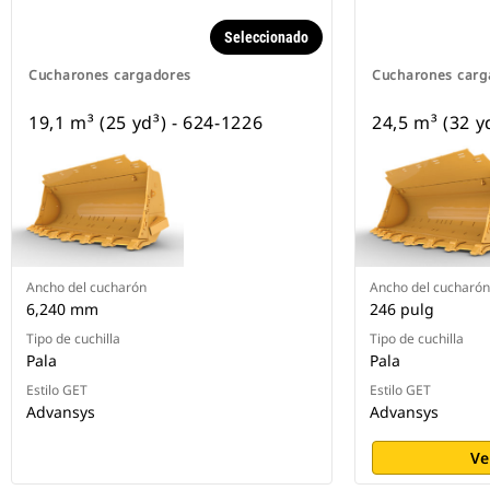
Seleccionado
Cucharones cargadores
Cucharones carg
19,1 m³ (25 yd³) - 624-1226
24,5 m³ (32 y
Ancho del cucharón
Ancho del cucharón
6,240 mm
246 pulg
Tipo de cuchilla
Tipo de cuchilla
Pala
Pala
Estilo GET
Estilo GET
Advansys
Advansys
Ve