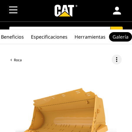
person
SEARCH
search
Beneficios
Especificaciones
Herramientas
Galería
more_vert
Roca