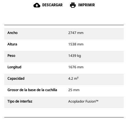
cloud_download
print
DESCARGAR
IMPRIMIR
Ancho
2747 mm
Altura
1538 mm
Peso
1439 kg
Longitud
1676 mm
Capacidad
4.2 m³
Grosor de la base de la cuchilla
25 mm
Tipo de interfaz
Acoplador Fusion™