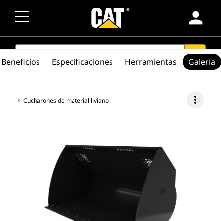
person
SEARCH
search
Beneficios
Especificaciones
Herramientas
Galería
more_vert
Cucharones de material liviano