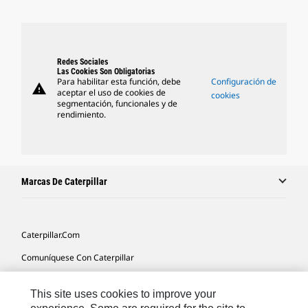
Redes Sociales
Las Cookies Son Obligatorias
Para habilitar esta función, debe
Configuración de
warning
aceptar el uso de cookies de
cookies
segmentación, funcionales y de
rendimiento.
Marcas De Caterpillar
Caterpillar.com
Comuníquese Con Caterpillar
Mis Preferencias De Marketing
This site uses cookies to improve your
Mapa Del Sitio