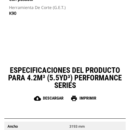
Herramienta De Corte (G.E.T.)
K90
ESPECIFICACIONES DEL PRODUCTO
PARA 4.2M³ (5.5YD³) PERFORMANCE
SERIES
cloud_download
print
DESCARGAR
IMPRIMIR
Ancho
3193 mm