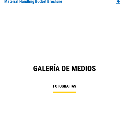
file_download
Do
Material Handling Bucket Brochure
P
O
in
a
N
Ta
GALERÍA DE MEDIOS
FOTOGRAFÍAS