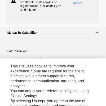
warning
aceptar el uso de cookies de
cookies
segmentación, funcionales y de
rendimiento.
Marcas De Caterpillar
Caterpillar.com
Comuníquese Con Caterpillar
This site uses cookies to improve your
Mis Preferencias De Marketing
experience. Some are required for the site to
Mapa Del Sitio
function, while others support features,
performance, personalization, targeting, and
Cookie Settings
analytics.
Avisos Legales
You can adjust your preferences anytime using
Cookie Settings.
Privacidad
By selecting I Accept, you agree to the use of
functional, performance, and targeting cookies.