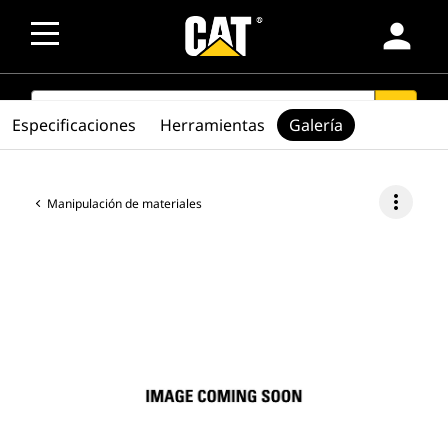
person
SEARCH
search
Especificaciones
Herramientas
Galería
more_vert
Manipulación de materiales