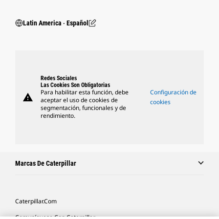
Latin America ‧ Español
Redes Sociales
Las Cookies Son Obligatorias
Para habilitar esta función, debe
Configuración de
warning
aceptar el uso de cookies de
cookies
segmentación, funcionales y de
rendimiento.
Marcas De Caterpillar
Caterpillar.com
Comuníquese Con Caterpillar