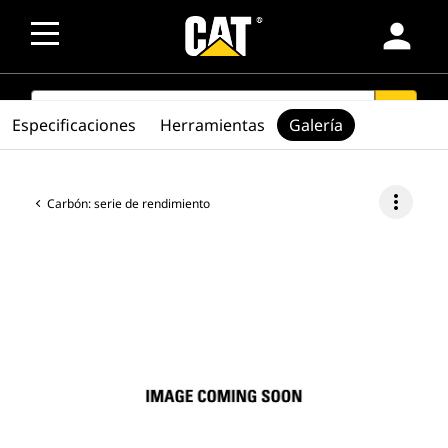
person
SEARCH
search
Especificaciones
Herramientas
Galería
more_vert
Carbón: serie de rendimiento