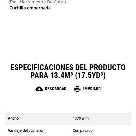
Tool, Herramienta De Corte)
Cuchilla empernada
ESPECIFICACIONES DEL PRODUCTO
PARA 13.4M³ (17.5YD³)
cloud_download
print
DESCARGAR
IMPRIMIR
Ancho
4370 mm
Varillaje del cucharón
Con pasador