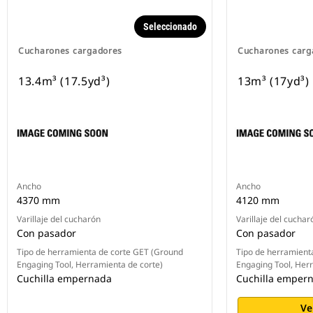
Seleccionado
Cucharones cargadores
Cucharones carg
13.4m³ (17.5yd³)
13m³ (17yd³)
Ancho
Ancho
4370 mm
4120 mm
Varillaje del cucharón
Varillaje del cuchar
Con pasador
Con pasador
Tipo de herramienta de corte GET (Ground
Tipo de herramient
Engaging Tool, Herramienta de corte)
Engaging Tool, Her
Cuchilla empernada
Cuchilla emper
Ve