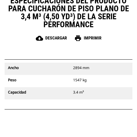
ESPECIFICACIONES DEL PRODUCTO
PARA CUCHARÓN DE PISO PLANO DE
3,4 M³ (4,50 YD³) DE LA SERIE
PERFORMANCE
cloud_download
print
DESCARGAR
IMPRIMIR
Ancho
2894 mm
Peso
1547 kg
Capacidad
3.4 m³