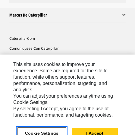
Marcas De Caterpillar
Caterpillar.com
Comuníquese Con Caterpillar
Mis Preferencias De Marketing
This site uses cookies to improve your
Mapa Del Sitio
experience. Some are required for the site to
function, while others support features,
Cookie Settings
performance, personalization, targeting, and
Avisos Legales
analytics.
You can adjust your preferences anytime using
Privacidad
Cookie Settings.
By selecting I Accept, you agree to the use of
functional, performance, and targeting cookies.
Latin America -
© 2026 Caterpillar. Todos los derechos
Español
reservados.
Cookie Settings
I Accept