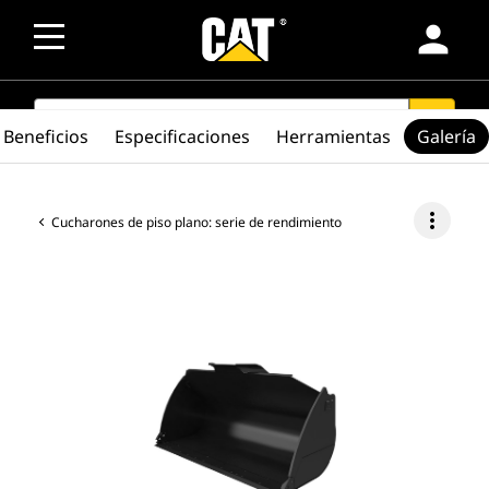
person
SEARCH
search
Beneficios
Especificaciones
Herramientas
Galería
more_vert
Cucharones de piso plano: serie de rendimiento