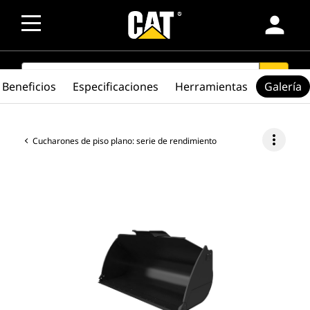
person
SEARCH
search
Beneficios
Especificaciones
Herramientas
Galería
more_vert
Cucharones de piso plano: serie de rendimiento