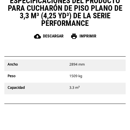
ESPECIFICACIONES DEL PRODUCTO
PARA CUCHARÓN DE PISO PLANO DE
3,3 M³ (4,25 YD³) DE LA SERIE
PERFORMANCE
cloud_download
print
DESCARGAR
IMPRIMIR
Ancho
2894 mm
Peso
1509 kg
Capacidad
3.3 m³