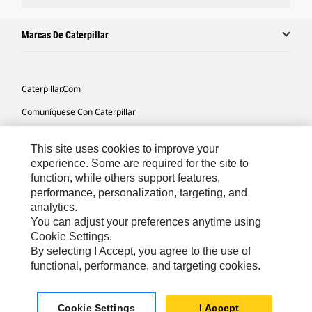
Marcas De Caterpillar
Caterpillar.com
Comuníquese Con Caterpillar
Mis Preferencias De Marketing
This site uses cookies to improve your
Mapa Del Sitio
experience. Some are required for the site to
function, while others support features,
Cookie Settings
performance, personalization, targeting, and
Avisos Legales
analytics.
You can adjust your preferences anytime using
Privacidad
Cookie Settings.
By selecting I Accept, you agree to the use of
functional, performance, and targeting cookies.
Latin America -
© 2026 Caterpillar. Todos los derechos
Español
reservados.
Cookie Settings
I Accept