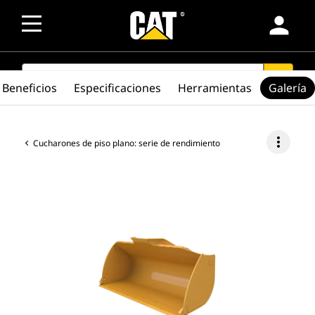
person
SEARCH
search
Beneficios
Especificaciones
Herramientas
Galería
more_vert
Cucharones de piso plano: serie de rendimiento