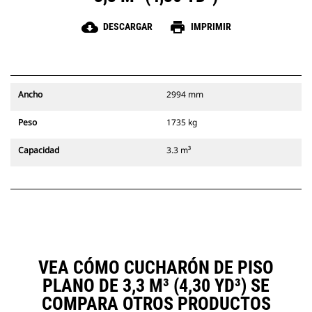
cloud_download
print
DESCARGAR
IMPRIMIR
Ancho
2994 mm
Peso
1735 kg
Capacidad
3.3 m³
VEA CÓMO CUCHARÓN DE PISO
PLANO DE 3,3 M³ (4,30 YD³) SE
COMPARA OTROS PRODUCTOS