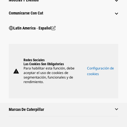
Noticias Y Eventos
Comunicarse Con Cat
Latin America ‧ Español
Redes Sociales
Las Cookies Son Obligatorias
Para habilitar esta función, debe
Configuración de
warning
aceptar el uso de cookies de
cookies
segmentación, funcionales y de
rendimiento.
Marcas De Caterpillar