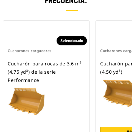
FRECUENCIA.
Seleccionado
Cucharones cargadores
Cucharones carg
Cucharón para rocas de 3,6 m³
Cucharón par
(4,75 yd³) de la serie
(4,50 yd³)
Performance
Ve