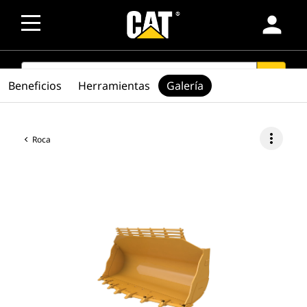
person
SEARCH
search
Beneficios
Herramientas
Galería
more_vert
Roca