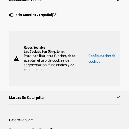
Latin America ‧ Español
Redes Sociales
Las Cookies Son Obligatorias
Para habilitar esta función, debe
Configuración de
warning
aceptar el uso de cookies de
cookies
segmentación, funcionales y de
rendimiento.
Marcas De Caterpillar
Caterpillar.com